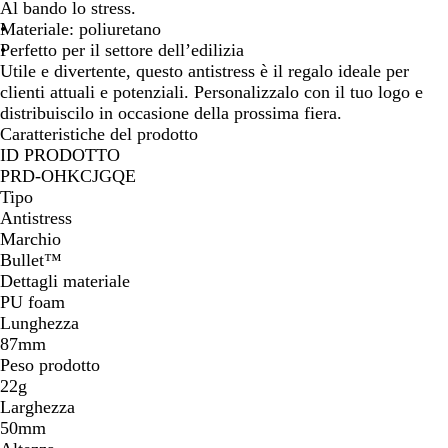
i
Al bando lo stress.
a
Materiale: poliuretano
n
Perfetto per il settore dell’edilizia
c
Utile e divertente, questo antistress è il regalo ideale per
o
clienti attuali e potenziali. Personalizzalo con il tuo logo e
distribuiscilo in occasione della prossima fiera.
Caratteristiche del prodotto
ID PRODOTTO
PRD-OHKCJGQE
Tipo
Antistress
Marchio
Bullet™
Dettagli materiale
PU foam
Lunghezza
87mm
Peso prodotto
22g
Larghezza
50mm