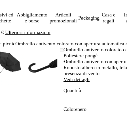
sivi ed
Abbigliamento
Articoli
Casa e
I
Packaging
chette
e borse
promozionali
regali
0 €
Ulteriori informazioni
e picnic
Ombrello antivento colorato con apertura automatica
L’immagine
Ingrandito
Usa
Clicca
L’immagine
Ingrandito
Usa
Clicca
Ombrello antivento colorato c
può
a
i
per
può
a
i
per
Poliestere pongé
essere
minimo
comandi
allargare
essere
minimo
comandi
allargare
Ombrello antivento con apertur
ingrandita
+
ingrandita
+
Robusto albero in metallo, telai
e
e
presenza di vento
+
+
Vedi dettagli
per
per
Quantità
ingrandire
ingrandire
o
o
ridurre
ridurre
e
e
Colore
nero
le
le
n
frecce
frecce
e
per
per
r