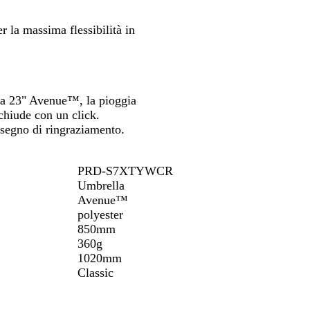
spostarti
spostarti
o
er la massima flessibilità in
da 23" Avenue™, la pioggia
 chiude con un click.
n segno di ringraziamento.
PRD-S7XTYWCR
Umbrella
Avenue™
polyester
850mm
360g
1020mm
Classic