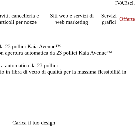
IVA
Incl.
Escl.
nviti, cancelleria e
Siti web e servizi di
Servizi
Offert
articoli per nozze
web marketing
grafici
 da 23 pollici Kaia Avenue™
on apertura automatica da 23 pollici Kaia Avenue™
a automatica da 23 pollici
o in fibra di vetro di qualità per la massima flessibilità in
Carica il tuo design