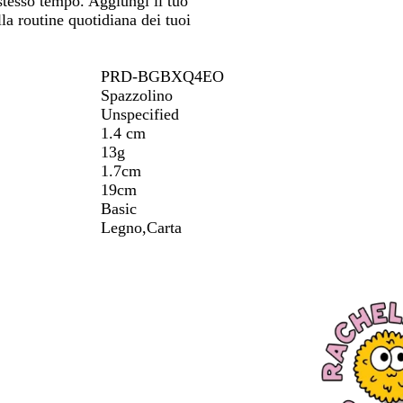
stesso tempo. Aggiungi il tuo
tarti
spostarti
o
lla routine quotidiana dei tuoi
PRD-BGBXQ4EO
Spazzolino
Unspecified
1.4 cm
13g
1.7cm
19cm
Basic
Legno,Carta