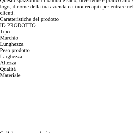
Questo spazzolino in bambù è sano, divertente e pratico allo 
spostarti
spostarti
spos
logo, il nome della tua azienda o i tuoi recapiti per entrare ne
clienti.
Caratteristiche del prodotto
ID PRODOTTO
Tipo
Marchio
Lunghezza
Peso prodotto
Larghezza
Altezza
Qualità
Materiale