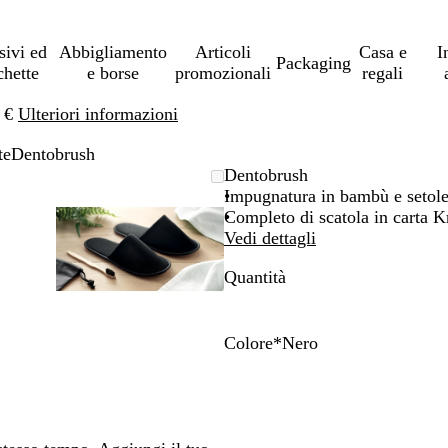
sivi ed
Abbigliamento
Articoli
Casa e
I
Packaging
chette
e borse
promozionali
regali
0 €
Ulteriori informazioni
te
Dentobrush
mmagine
randito
cca
L’immagine
Ingrandito
Usa
Clicca
Dentobrush
può
a
i
per
Impugnatura in bambù e setole
re
imo
andi
rgare
essere
minimo
comandi
allargare
Completo di scatola in carta K
andita
ingrandita
+
Vedi dettagli
e
Quantità
+
per
randire
ingrandire
o
Colore
*
Nero
rre
ridurre
B
N
e
i
e
le
a
r
ce
frecce
n
o
per
c