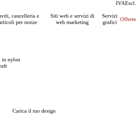
IVA
Incl.
Escl.
nviti, cancelleria e
Siti web e servizi di
Servizi
Offert
articoli per nozze
web marketing
grafici
 in nylon
raft
Carica il tuo design