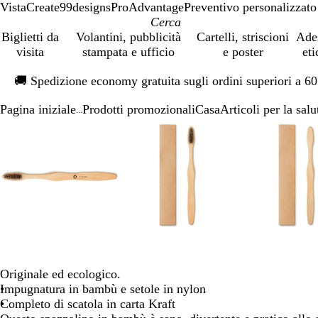
VistaCreate
99designs
ProAdvantage
Preventivo personalizzato
Biglietti da
Volantini, pubblicità
Cartelli, striscioni
Ade
visita
stampata e ufficio
e poster
eti
Diapositiva
🚚
Spedizione economy gratuita sugli ordini superiori a 6
1
di
Pagina iniziale
Prodotti promozionali
Casa
Articoli per la salu
1
...
Diapositiva
L’immagine
Ingrandito
Usa
Clicca
L’immagine
Ingrandito
Usa
Clicca
L’i
Ing
Usa
Cli
1
può
a
i
per
può
a
i
per
può
a
i
per
di
essere
minimo
comandi
allargare
essere
minimo
comandi
allargare
esse
min
com
alla
4
ingrandita
+
ingrandita
+
ingr
+
e
e
e
+
+
+
per
per
per
ingrandire
ingrandire
ing
o
o
o
ridurre
ridurre
ridu
e
e
e
Originale ed ecologico.
le
le
le
Impugnatura in bambù e setole in nylon
frecce
frecce
frec
Completo di scatola in carta Kraft
per
per
per