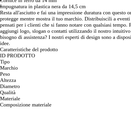
Cornice in ferro da 14 mm
spostarti
spostarti
spostarti
spostart
Impugnatura in plastica nera da 14,5 cm
Resta all'asciutto e fai una impressione duratura con questo o
protegge mentre mostra il tuo marchio. Distribuiscili a eventi 
pensati per i clienti che si fanno notare con qualsiasi tempo. 
aggiungi logo, slogan o contatti utilizzando il nostro intuitiv
bisogno di assistenza? I nostri esperti di design sono a dispos
idee.
Caratteristiche del prodotto
ID PRODOTTO
Tipo
Marchio
Peso
Altezza
Diametro
Qualità
Materiale
Composizione materiale