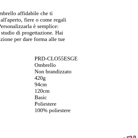
i
spostarti
spostarti
a
e
o
c
v
a
o
mbrello affidabile che ti
y
l
all'aperto, fiere o come regali
e
Personalizzarla è semplice:
o studio di progettazione. Hai
izione per dare forma alle tue
PRD-CLO55ESGE
Ombrello
Non brandizzato
420g
94cm
120cm
Basic
Poliestere
100% poliestere