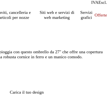
IVA
Incl.
Escl.
nviti, cancelleria e
Siti web e servizi di
Servizi
Offert
articoli per nozze
web marketing
grafici
i pioggia con questo ombrello da 27" che offre una copertura
una robusta cornice in ferro e un manico comodo.
Carica il tuo design