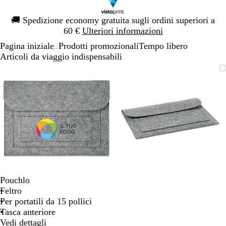
Diapositiva
🚚
Spedizione economy gratuita sugli ordini superiori a
1
60 €
Ulteriori informazioni
di
Pagina iniziale
Prodotti promozionali
Tempo libero
1
...
Articoli da viaggio indispensabili
Diapositiva
L’immagine
Ingrandito
Usa
Clicca
L’immagine
Ingrandito
Usa
Clicca
1
può
a
i
per
può
a
i
per
di
essere
minimo
comandi
allargare
essere
minimo
comandi
allargare
2
ingrandita
+
ingrandita
+
e
e
+
+
per
per
ingrandire
ingrandire
o
o
ridurre
ridurre
e
e
Pouchlo
le
le
Feltro
frecce
frecce
Per portatili da 15 pollici
per
per
Tasca anteriore
spostarti
spostarti
Vedi dettagli