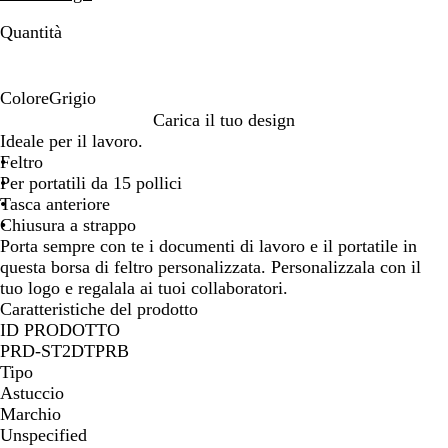
Quantità
Colore
Grigio
G
Carica il tuo design
r
Ideale per il lavoro.
i
Feltro
g
Per portatili da 15 pollici
i
Tasca anteriore
o
Chiusura a strappo
Porta sempre con te i documenti di lavoro e il portatile in
questa borsa di feltro personalizzata. Personalizzala con il
tuo logo e regalala ai tuoi collaboratori.
Caratteristiche del prodotto
ID PRODOTTO
PRD-ST2DTPRB
Tipo
Astuccio
Marchio
Unspecified