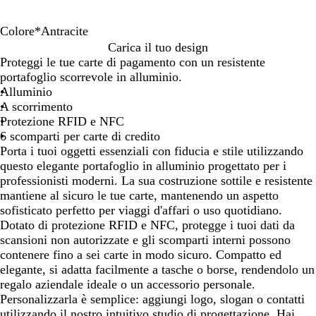
Colore
*
Antracite
A
A
V
R
Carica il tuo design
l
n
e
o
Proteggi le tue carte di pagamento con un resistente
l
t
r
s
portafoglio scorrevole in alluminio.
u
r
o
s
Alluminio
m
a
b
o
A scorrimento
i
c
l
Protezione RFID e NFC
n
i
u
6 scomparti per carte di credito
i
t
Porta i tuoi oggetti essenziali con fiducia e stile utilizzando
o
e
questo elegante portafoglio in alluminio progettato per i
professionisti moderni. La sua costruzione sottile e resistente
mantiene al sicuro le tue carte, mantenendo un aspetto
sofisticato perfetto per viaggi d'affari o uso quotidiano.
Dotato di protezione RFID e NFC, protegge i tuoi dati da
scansioni non autorizzate e gli scomparti interni possono
contenere fino a sei carte in modo sicuro. Compatto ed
elegante, si adatta facilmente a tasche o borse, rendendolo un
regalo aziendale ideale o un accessorio personale.
Personalizzarla è semplice: aggiungi logo, slogan o contatti
utilizzando il nostro intuitivo studio di progettazione. Hai