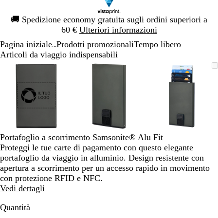
Diapositiva
🚚
Spedizione economy gratuita sugli ordini superiori a
1
60 €
Ulteriori informazioni
di
Pagina iniziale
Prodotti promozionali
Tempo libero
1
...
Articoli da viaggio indispensabili
Diapositiva
L’immagine
Ingrandito
Usa
Clicca
L’immagine
Ingrandito
Usa
Clicca
L’immagi
Ingrandito
Usa
Clicca
1
può
a
i
per
può
a
i
per
può
a
i
per
di
essere
minimo
comandi
allargare
essere
minimo
comandi
allargare
essere
minimo
comandi
allargare
3
ingrandita
+
ingrandita
+
ingrandita
+
e
e
e
+
+
+
per
per
per
ingrandire
ingrandire
ingrandire
Portafoglio a scorrimento Samsonite® Alu Fit
o
o
o
Proteggi le tue carte di pagamento con questo elegante
ridurre
ridurre
ridurre
portafoglio da viaggio in alluminio. Design resistente con
e
e
e
apertura a scorrimento per un accesso rapido in movimento
le
le
le
con protezione RFID e NFC.
frecce
frecce
frecce
Vedi dettagli
per
per
per
spostarti
spostarti
spostarti
Quantità