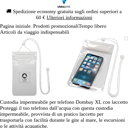
Diapositiva
🚚
Spedizione economy gratuita sugli ordini superiori a
1
60 €
Ulteriori informazioni
di
Pagina iniziale
Prodotti promozionali
Tempo libero
1
...
Articoli da viaggio indispensabili
Diapositiva
L’immagine
Ingrandito
Usa
Clicca
L’immagine
Ingrandito
Usa
Clicca
1
può
a
i
per
può
a
i
per
di
essere
minimo
comandi
allargare
essere
minimo
comandi
allargare
2
ingrandita
+
ingrandita
+
e
e
+
+
per
per
ingrandire
ingrandire
o
o
ridurre
ridurre
e
e
Custodia impermeabile per telefono Dombay XL con laccetto
le
le
Proteggi il tuo telefono dall’acqua con questa custodia
frecce
frecce
impermeabile, provvista di un pratico laccetto per
per
per
trasportarla con facilità durante le gite al mare, le escursioni
spostarti
spostarti
o le attività acquatiche.