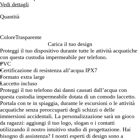
Vedi dettagli
Quantità
Colore
Trasparente
T
Carica il tuo design
r
Proteggi il tuo dispositivo durante tutte le attività acquatiche
a
con questa custodia impermeabile per telefono.
s
PVC
p
Certificazione di resistenza all’acqua IPX7
a
Formato extra large
r
Laccetto incluso
e
Proteggi il tuo telefono dai danni causati dall’acqua con
n
questa custodia impermeabile dotata di un comodo laccetto.
t
Portala con te in spiaggia, durante le escursioni o le attività
e
acquatiche senza preoccuparti degli schizzi o delle
immersioni accidentali. La personalizzazione sarà un gioco
da ragazzi: aggiungi il tuo logo, slogan o i contatti
utilizzando il nostro intuitivo studio di progettazione. Hai
bisogno di assistenza? I nostri esperti di design sono a