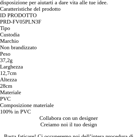
disposizione per aiutarti a dare vita alle tue idee.
Caratteristiche del prodotto
ID PRODOTTO
PRD-FV05PLN3F
Tipo
Custodia
Marchio
Non brandizzato
Peso
37,2g
Larghezza
12,7cm
Altezza
28cm
Materiale
PVC
Composizione materiale
100% in PVC
Collabora con un designer
Creiamo noi il tuo design
Basta faticare! Ci occuperemo noi dell’intera procedura di