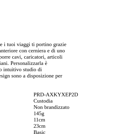
ostarti
spostarti
spostarti
o
n
g
d
a
i
e
v
o
o
y
l
i
v
a
e i tuoi viaggi ti portino grazie
anteriore con cerniera e di uno
rre cavi, caricatori, articoli
diani. Personalizzarla è
 intuitivo studio di
design sono a disposizione per
PRD-AXKYXEP2D
Custodia
Non brandizzato
145g
11cm
23cm
Basic