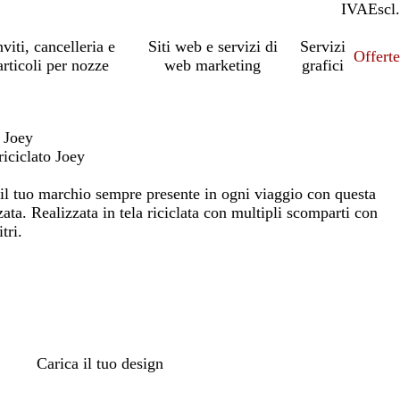
IVA
Incl.
Escl.
nviti, cancelleria e
Siti web e servizi di
Servizi
Offert
articoli per nozze
web marketing
grafici
o Joey
riciclato Joey
 e il tuo marchio sempre presente in ogni viaggio con questa
ata. Realizzata in tela riciclata con multipli scomparti con
tri.
Carica il tuo design