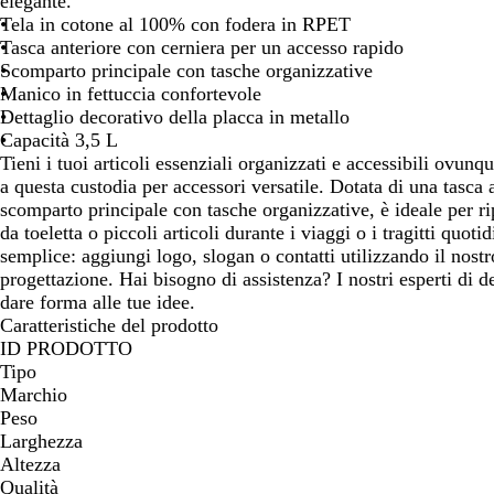
elegante.
spostarti
spostarti
spostarti
spostarti
sp
Tela in cotone al 100% con fodera in RPET
Tasca anteriore con cerniera per un accesso rapido
Scomparto principale con tasche organizzative
Manico in fettuccia confortevole
Dettaglio decorativo della placca in metallo
Capacità 3,5 L
Tieni i tuoi articoli essenziali organizzati e accessibili ovunqu
a questa custodia per accessori versatile. Dotata di una tasca 
scomparto principale con tasche organizzative, è ideale per ripo
da toeletta o piccoli articoli durante i viaggi o i tragitti quoti
semplice: aggiungi logo, slogan o contatti utilizzando il nostro
progettazione. Hai bisogno di assistenza? I nostri esperti di 
dare forma alle tue idee.
Caratteristiche del prodotto
ID PRODOTTO
Tipo
Marchio
Peso
Larghezza
Altezza
Qualità