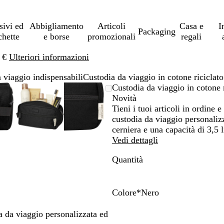
sivi ed
Abbigliamento
Articoli
Casa e
I
Packaging
chette
e borse
promozionali
regali
0 €
Ulteriori informazioni
a viaggio indispensabili
Custodia da viaggio in cotone riciclat
immagine
grandito
sa
icca
L’immagine
Ingrandito
Usa
Clicca
L’immagine
Ingrandito
Usa
Clicca
Custodia da viaggio in cotone 
uò
r
può
a
i
per
può
a
i
per
Novità
sere
inimo
omandi
largare
essere
minimo
comandi
allargare
essere
minimo
comandi
allargare
Tieni i tuoi articoli in ordine
grandita
ingrandita
+
ingrandita
+
custodia da viaggio personalizz
e
e
cerniera e una capacità di 3,5 li
+
+
Vedi dettagli
r
per
per
Quantità
grandire
ingrandire
ingrandire
o
o
durre
ridurre
ridurre
e
e
Colore
*
Nero
le
le
N
B
G
V
ecce
frecce
frecce
e
l
r
e
ia da viaggio personalizzata ed
r
per
per
r
u
i
r