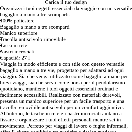
N
B
L
Carica il tuo design
e
l
i
Organizza i tuoi oggetti essenziali da viaggio con un versatile
r
u
l
bagaglio a mano a tre scomparti.
o
n
a
100% poliestere
a
s
Bagaglio a mano a tre scomparti
v
R
Manico superiore
y
o
Tracolla antiscivolo rimovibile
s
Tasca in rete
a
Nastri incrociati
Capacità: 27 l
Viaggia in modo efficiente e con stile con questo versatile
bagaglio a mano a tre vie, progettato per adattarsi ad ogni
viaggio. Sia che venga utilizzato come bagaglio a mano per
brevi viaggi, sia che serva come borsa per il pendolarismo
quotidiano, mantiene i tuoi oggetti essenziali ordinati e
facilmente accessibili. Realizzato con materiali durevoli,
presenta un manico superiore per un facile trasporto e una
tracolla removibile antiscivolo per un comfort aggiuntivo.
All'interno, le tasche in rete e i nastri incrociati aiutano a
fissare e organizzare i tuoi effetti personali mentre sei in
movimento. Perfetto per viaggi di lavoro o fughe informali,
offre il giusto equilibrio tra praticità e design moderno.