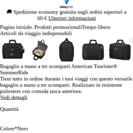
Diapositiva
🚚
Spedizione economy gratuita sugli ordini superiori a
1
60 €
Ulteriori informazioni
di
Pagina iniziale
Prodotti promozionali
Tempo libero
1
...
Articoli da viaggio indispensabili
Diapositiva
L’immagine
Ingrandito
Usa
Clicca
L’immagine
Ingrandito
Usa
Clicca
L’immagine
Ingrandito
Usa
Clicca
L’immagine
Ingrandito
Usa
Clicca
L’imm
Ingran
Usa
Clicc
1
può
a
i
per
può
a
i
per
può
a
i
per
può
a
i
per
può
a
i
per
di
essere
minimo
comandi
allargare
essere
minimo
comandi
allargare
essere
minimo
comandi
allargare
essere
minimo
comandi
allargare
essere
mini
coman
allarg
5
ingrandita
+
ingrandita
+
ingrandita
+
ingrandita
+
ingran
+
e
e
e
e
e
Bagaglio a mano a tre scomparti American Tourister®
+
+
+
+
+
SummerRide
per
per
per
per
per
Tieni tutto in ordine durante i tuoi viaggi con questo versatile
ingrandire
ingrandire
ingrandire
ingrandire
ingran
bagaglio a mano a tre scomparti. Realizzato in resistente
o
o
o
o
o
poliestere con comoda tasca anteriore.
ridurre
ridurre
ridurre
ridurre
ridurr
Vedi dettagli
e
e
e
e
e
le
le
le
le
le
Quantità
frecce
frecce
frecce
frecce
frecce
per
per
per
per
per
spostarti
spostarti
spostarti
spostarti
sposta
Colore
*
Nero