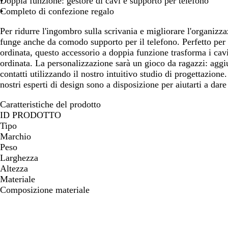
Doppia funzione: gestore di cavi e supporto per telefono
spostarti
spostarti
spostarti
spostarti
sp
Completo di confezione regalo
Per ridurre l'ingombro sulla scrivania e migliorare l'organizza
funge anche da comodo supporto per il telefono. Perfetto per
ordinata, questo accessorio a doppia funzione trasforma i cavi
ordinata. La personalizzazione sarà un gioco da ragazzi: aggiu
contatti utilizzando il nostro intuitivo studio di progettazione
nostri esperti di design sono a disposizione per aiutarti a dare 
Caratteristiche del prodotto
ID PRODOTTO
Tipo
Marchio
Peso
Larghezza
Altezza
Materiale
Composizione materiale