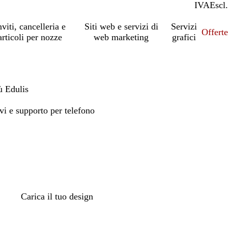
IVA
Incl.
Escl.
nviti, cancelleria e
Siti web e servizi di
Servizi
Offert
articoli per nozze
web marketing
grafici
ù Edulis
vi e supporto per telefono
Carica il tuo design