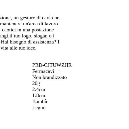
ostarti
spostarti
spostarti
e
zione, un gestore di cavi che
 mantenere un'area di lavoro
 caotici in una postazione
ngi il tuo logo, slogan o i
. Hai bisogno di assistenza? I
vita alle tue idee.
PRD-CJTUWZJIR
Fermacavi
Non brandizzato
20g
2.4cm
1.8cm
Bambù
Legno