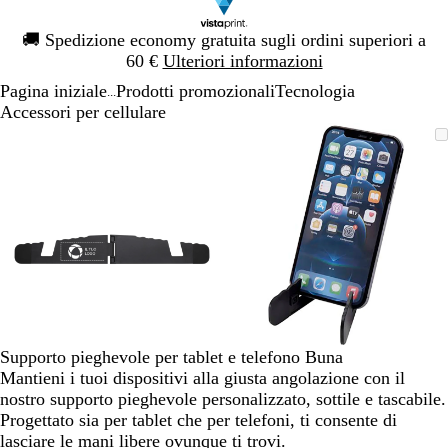
Diapositiva
🚚
Spedizione economy gratuita sugli ordini superiori a
1
60 €
Ulteriori informazioni
di
Pagina iniziale
Prodotti promozionali
Tecnologia
1
...
Accessori per cellulare
Diapositiva
L’immagine
Ingrandito
Usa
Clicca
L’immagine
Ingrandito
Usa
Clicca
1
può
a
i
per
può
a
i
per
di
essere
minimo
comandi
allargare
essere
minimo
comandi
allargare
2
ingrandita
+
ingrandita
+
e
e
+
+
per
per
ingrandire
ingrandire
o
o
ridurre
ridurre
e
e
Supporto pieghevole per tablet e telefono Buna
le
le
Mantieni i tuoi dispositivi alla giusta angolazione con il
frecce
frecce
nostro supporto pieghevole personalizzato, sottile e tascabile.
per
per
Progettato sia per tablet che per telefoni, ti consente di
spostarti
spostarti
lasciare le mani libere ovunque ti trovi.