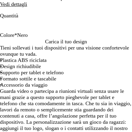
Vedi dettagli
Quantità
Colore
*
Nero
N
B
Carica il tuo design
e
i
Tieni sollevati i tuoi dispositivi per una visione confortevole
r
a
ovunque tu vada.
o
n
Plastica ABS riciclata
c
Design richiudibile
o
Supporto per tablet e telefono
Formato sottile e tascabile
Accessorio da viaggio
Guarda video o partecipa a riunioni virtuali senza usare le
mani grazie a questo supporto pieghevole per tablet e
telefono che sta comodamente in tasca. Che tu sia in viaggio,
lavori da remoto o semplicemente stia guardando dei
contenuti a casa, offre l’angolazione perfetta per il tuo
dispositivo. La personalizzazione sarà un gioco da ragazzi:
aggiungi il tuo logo, slogan o i contatti utilizzando il nostro