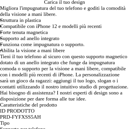
N
B
Carica il tuo design
e
i
Migliora l'impugnatura del tuo telefono e goditi la comodità
r
a
della visione a mani libere.
o
n
Struttura in plastica
c
Compatibile con iPhone 12 e modelli più recenti
o
Forte tenuta magnetica
Supporto ad anello integrato
Funziona come impugnatura o supporto.
Abilita la visione a mani libere
Tieni il tuo telefono al sicuro con questo supporto magnetico
dotato di un anello integrato che funge da impugnatura
comoda o supporto per la visione a mani libere, compatibile
con i modelli più recenti di iPhone. La personalizzazione
sarà un gioco da ragazzi: aggiungi il tuo logo, slogan o i
contatti utilizzando il nostro intuitivo studio di progettazione.
Hai bisogno di assistenza? I nostri esperti di design sono a
disposizione per dare forma alle tue idee.
Caratteristiche del prodotto
ID PRODOTTO
PRD-FYFXSS5AH
Tipo
Supporto per telefono