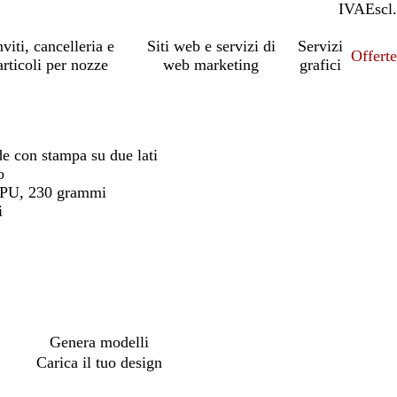
IVA
Incl.
Escl.
nviti, cancelleria e
Siti web e servizi di
Servizi
Offert
articoli per nozze
web marketing
grafici
de con stampa su due lati
o
 PU, 230 grammi
i
Genera modelli
Carica il tuo design