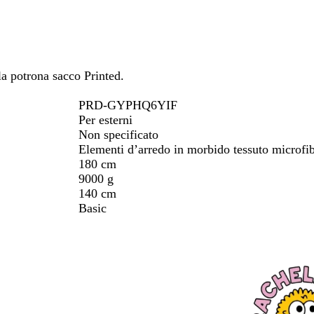
tarti
spostarti
e
c
i
a
o
o
v
y
la potrona sacco Printed.
PRD-GYPHQ6YIF
Per esterni
Non specificato
Elementi d’arredo in morbido tessuto microfi
180 cm
9000 g
140 cm
Basic