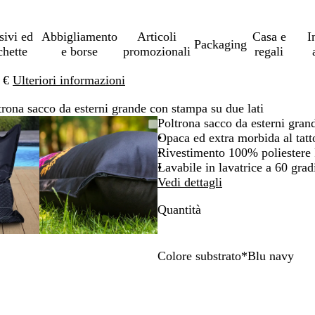
sivi ed
Abbigliamento
Articoli
Casa e
I
Packaging
chette
e borse
promozionali
regali
0 €
Ulteriori informazioni
trona sacco da esterni grande con stampa su due lati
mmagine
randito
cca
L’immagine
Ingrandito
Usa
Clicca
Poltrona sacco da esterni gran
può
a
i
per
Opaca ed extra morbida al tatt
re
imo
andi
rgare
essere
minimo
comandi
allargare
Rivestimento 100% poliestere
andita
ingrandita
+
Lavabile in lavatrice a 60 grad
e
Vedi dettagli
+
Quantità
per
randire
ingrandire
o
rre
ridurre
Colore substrato
*
Blu navy
e
B
B
G
N
B
le
e
i
r
e
l
ce
frecce
i
a
i
r
u
per
g
n
g
o
n