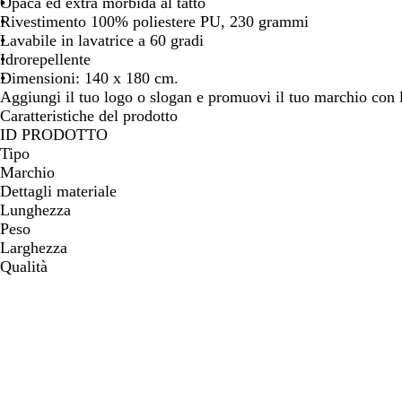
Opaca ed extra morbida al tatto
spostarti
spostarti
spos
Rivestimento 100% poliestere PU, 230 grammi
Lavabile in lavatrice a 60 gradi
Idrorepellente
Dimensioni: 140 x 180 cm.
Aggiungi il tuo logo o slogan e promuovi il tuo marchio con 
Caratteristiche del prodotto
ID PRODOTTO
Tipo
Marchio
Dettagli materiale
Lunghezza
Peso
Larghezza
Qualità