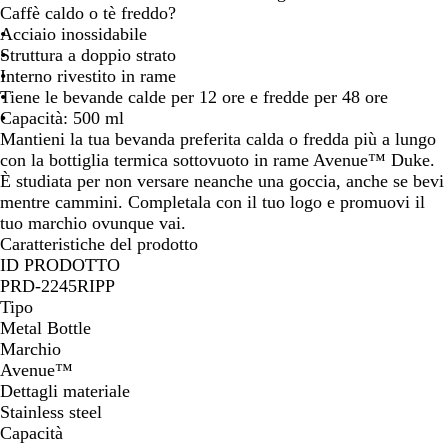
e
i
r
r
Caffè caldo o tè freddo?
r
a
g
i
Acciaio inossidabile
o
n
e
g
Struttura a doppio strato
t
c
n
i
Interno rivestito in rame
i
o
t
o
Tiene le bevande calde per 12 ore e fredde per 48 ore
n
o
Capacità: 500 ml
t
Mantieni la tua bevanda preferita calda o fredda più a lungo
a
con la bottiglia termica sottovuoto in rame Avenue™ Duke.
u
È studiata per non versare neanche una goccia, anche se bevi
n
mentre cammini. Completala con il tuo logo e promuovi il
i
tuo marchio ovunque vai.
t
Caratteristiche del prodotto
a
ID PRODOTTO
PRD-2245RIPP
Tipo
Metal Bottle
Marchio
Avenue™
Dettagli materiale
Stainless steel
Capacità