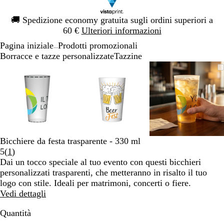
Diapositiva
🚚
Spedizione economy gratuita sugli ordini superiori a
1
60 €
Ulteriori informazioni
di
Pagina iniziale
Prodotti promozionali
1
...
Borracce e tazze personalizzate
Tazzine
Diapositiva
L’immagine
Ingrandito
Usa
Clicca
L’immagine
Ingrandito
Usa
Clicca
L’immagi
Ingrandito
Usa
Clicca
1
può
a
i
per
può
a
i
per
può
a
i
per
di
essere
minimo
comandi
allargare
essere
minimo
comandi
allargare
essere
minimo
comandi
allargare
3
ingrandita
+
ingrandita
+
ingrandita
+
e
e
e
+
+
+
per
per
per
ingrandire
ingrandire
ingrandire
Bicchiere da festa trasparente - 330 ml
o
o
o
Leggi
5
(
1
)
ridurre
ridurre
ridurre
1
Dai un tocco speciale al tuo evento con questi bicchieri
e
e
e
recensioni
personalizzati trasparenti, che metteranno in risalto il tuo
le
le
le
logo con stile. Ideali per matrimoni, concerti o fiere.
frecce
frecce
frecce
Vedi dettagli
per
per
per
spostarti
spostarti
spostarti
Quantità