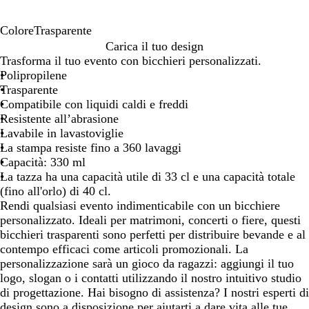
Colore
Trasparente
T
Carica il tuo design
r
Trasforma il tuo evento con bicchieri personalizzati.
a
Polipropilene
s
Trasparente
p
Compatibile con liquidi caldi e freddi
a
Resistente all’abrasione
r
Lavabile in lavastoviglie
e
La stampa resiste fino a 360 lavaggi
n
Capacità: 330 ml
t
La tazza ha una capacità utile di 33 cl e una capacità totale
e
(fino all'orlo) di 40 cl.
Rendi qualsiasi evento indimenticabile con un bicchiere
personalizzato. Ideali per matrimoni, concerti o fiere, questi
bicchieri trasparenti sono perfetti per distribuire bevande e al
contempo efficaci come articoli promozionali. La
personalizzazione sarà un gioco da ragazzi: aggiungi il tuo
logo, slogan o i contatti utilizzando il nostro intuitivo studio
di progettazione. Hai bisogno di assistenza? I nostri esperti di
design sono a disposizione per aiutarti a dare vita alle tue