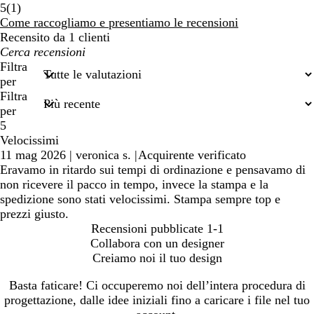
1
5
(
1
)
recensioni
Come raccogliamo e presentiamo le recensioni
Recensito da 1 clienti
I
miei
Filtra
termini
per
di
Filtra
ricerca
per
5
Velocissimi
11 mag 2026
|
veronica s.
|
Acquirente verificato
Eravamo in ritardo sui tempi di ordinazione e pensavamo di
non ricevere il pacco in tempo, invece la stampa e la
spedizione sono stati velocissimi. Stampa sempre top e
prezzi giusto.
Recensioni pubblicate
1-1
Collabora con un designer
Creiamo noi il tuo design
Basta faticare! Ci occuperemo noi dell’intera procedura di
progettazione, dalle idee iniziali fino a caricare i file nel tuo