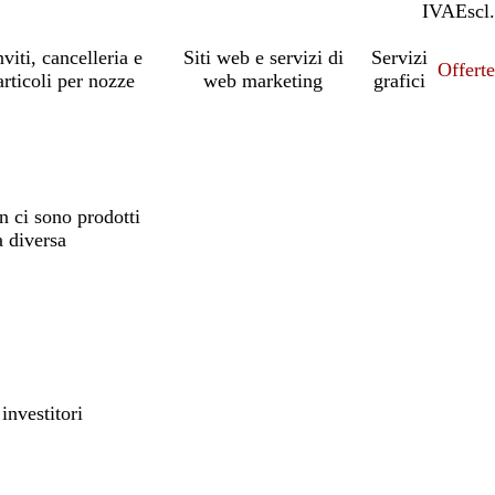
IVA
Incl.
Escl.
nviti, cancelleria e
Siti web e servizi di
Servizi
Offert
articoli per nozze
web marketing
grafici
 ci sono prodotti
a diversa
investitori