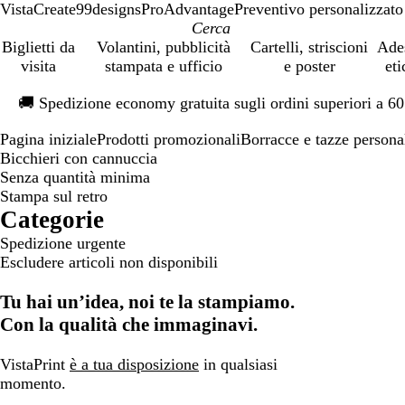
VistaCreate
99designs
ProAdvantage
Preventivo personalizzato
Biglietti da
Volantini, pubblicità
Cartelli, striscioni
Ade
visita
stampata e ufficio
e poster
eti
Diapositiva
🚚
Spedizione economy gratuita sugli ordini superiori a 6
1
di
Pagina iniziale
Prodotti promozionali
Borracce e tazze persona
1
Bicchieri con cannuccia
Senza quantità minima
Stampa sul retro
Categorie
Spedizione urgente
Escludere articoli non disponibili
Tu hai un’idea, noi te la stampiamo.
Con la qualità che immaginavi.
VistaPrint
è a tua disposizione
in qualsiasi
momento.