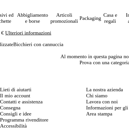
sivi ed
Abbigliamento
Articoli
Casa e
I
Packaging
chette
e borse
promozionali
regali
0 €
Ulteriori informazioni
lizzate
Bicchieri con cannuccia
Al momento in questa pagina non
Prova con una categori
Lieti di aiutarti
La nostra azienda
Il mio account
Chi siamo
Contatti e assistenza
Lavora con noi
Consegna
Informazioni per gli 
Consigli e idee
Area stampa
Programma rivenditore
Accessibilità