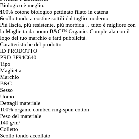
o
o
b
a
i
g
Biologico è meglio.
a
l
a
e
100% cotone biologico pettinato filato in catena
n
l
Scollo tondo a costine sottili dal taglio moderno
Più liscia, più resistente, più morbida… tutto è migliore con
la Maglietta da uomo B&C™ Organic. Completala con il
logo del tuo marchio e fatti pubblicità.
Caratteristiche del prodotto
ID PRODOTTO
PRD-3F94C640
Tipo
Maglietta
Marchio
B&C
Sesso
Uomo
Dettagli materiale
100% organic combed ring-spun cotton
Peso del materiale
140 g/m²
Colletto
Scollo tondo accollato