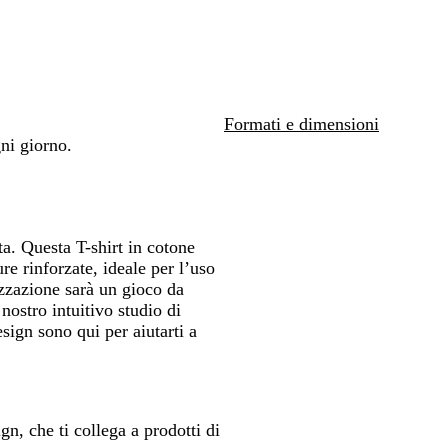
é
n
g
b
o
l
l
c
e
spostarti
spostarti
spostarti
l
o
r
b
l
i
i
a
e
i
i
t
e
n
c
a
d
a
l
g
a
o
r
o
e
e
Formati e dimensioni
ni giorno.
a. Questa T-shirt in cotone
e rinforzate, ideale per l’uso
izzazione sarà un gioco da
 nostro intuitivo studio di
esign sono qui per aiutarti a
gn, che ti collega a prodotti di