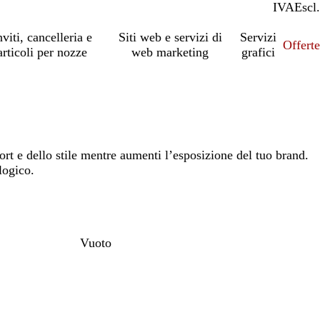
IVA
Incl.
Escl.
nviti, cancelleria e
Siti web e servizi di
Servizi
Offert
articoli per nozze
web marketing
grafici
rt e dello stile mentre aumenti l’esposizione del tuo brand.
logico.
Vuoto
io