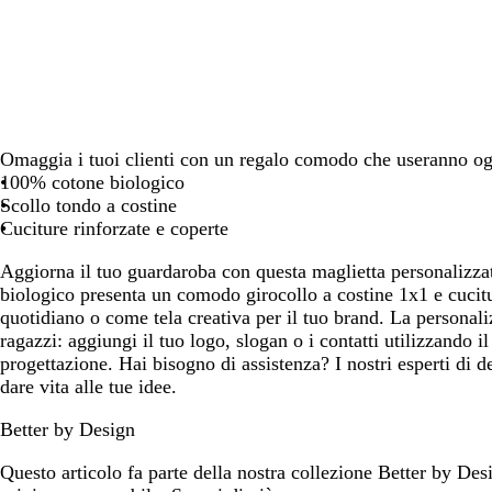
spostarti
spostarti
spostarti
spostarti
spostarti
Omaggia i tuoi clienti con un regalo comodo che useranno og
100% cotone biologico
Scollo tondo a costine
Cuciture rinforzate e coperte
Aggiorna il tuo guardaroba con questa maglietta personalizzat
biologico presenta un comodo girocollo a costine 1x1 e cucitur
quotidiano o come tela creativa per il tuo brand. La personal
ragazzi: aggiungi il tuo logo, slogan o i contatti utilizzando il
progettazione. Hai bisogno di assistenza? I nostri esperti di d
dare vita alle tue idee.
Better by Design
Questo articolo fa parte della nostra collezione Better by Desi