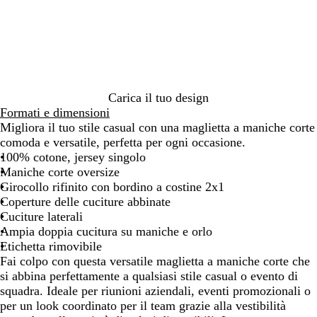
o
o
p
n
n
g
i
p
v
a
e
i
o
r
i
l
b
a
n
u
n
l
b
d
e
g
t
i
i
a
f
n
a
d
a
u
a
g
o
o
Carica il tuo design
e
c
Formati e dimensioni
o
Migliora il tuo stile casual con una maglietta a maniche corte
comoda e versatile, perfetta per ogni occasione.
100% cotone, jersey singolo
Maniche corte oversize
Girocollo rifinito con bordino a costine 2x1
Coperture delle cuciture abbinate
Cuciture laterali
Ampia doppia cucitura su maniche e orlo
Etichetta rimovibile
Fai colpo con questa versatile maglietta a maniche corte che
si abbina perfettamente a qualsiasi stile casual o evento di
squadra. Ideale per riunioni aziendali, eventi promozionali o
per un look coordinato per il team grazie alla vestibilità