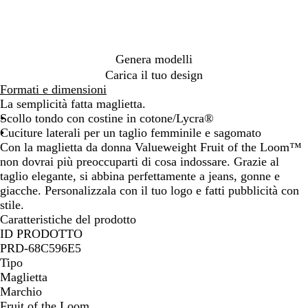
v
o
g
r
o
c
b
e
l
h
o
e
o
r
a
f
o
i
v
o
m
m
v
y
l
n
o
c
i
o
t
i
i
t
m
o
o
o
y
m
é
é
y
e
a
h
t
t
t
m
a
t
é
c
g
n
s
é
l
l
m
i
e
t
r
e
r
r
l
i
l
e
c
l
a
a
é
Genera modelli
a
i
i
o
i
a
e
i
u
a
n
n
l
Carica il tuo design
r
g
c
c
n
l
a
r
n
g
g
a
Formati e dimensioni
o
l
o
o
g
o
o
g
e
e
n
La semplicità fatta maglietta.
i
m
e
e
v
g
Scollo tondo con costine in cotone/Lycra®
a
é
s
i
e
Cuciture laterali per un taglio femminile e sagomato
l
c
n
v
Con la maglietta da donna Valueweight Fruit of the Loom™
a
u
t
i
non dovrai più preoccuparti di cosa indossare. Grazie al
n
r
a
n
taglio elegante, si abbina perfettamente a jeans, gonne e
g
o
g
t
giacche. Personalizzala con il tuo logo e fatti pubblicità con
e
e
a
stile.
g
Caratteristiche del prodotto
e
ID PRODOTTO
PRD-68C596E5
Tipo
Maglietta
Marchio
Fruit of the Loom