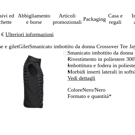
sivi ed
Abbigliamento
Articoli
Casa e
I
Packaging
chette
e borse
promozionali
regali
0 €
Ulteriori informazioni
e e gilet
Gilet
Smanicato imbottito da donna Crossover Tee J
L’immagine
Ingrandito
Usa
Clicca
Smanicato imbottito da donna
può
a
i
per
Rivestimento in poliestere 30
essere
minimo
comandi
allargare
Imbottitura e fodera in poliest
ingrandita
+
Morbidi inserti laterali in softs
e
Vedi dettagli
+
Colore
Nero/Nero
per
N
Obbligator
Formato e quantità
*
ingrandire
e
o
r
ridurre
o
e
/
le
N
frecce
e
per