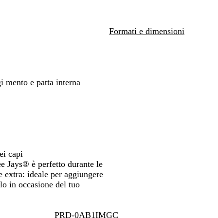
r
spostarti
o
Formati e dimensioni
gi mento e patta interna
ei capi
e Jays® è perfetto durante le
e extra: ideale per aggiungere
alo in occasione del tuo
PRD-0AB1IMGC