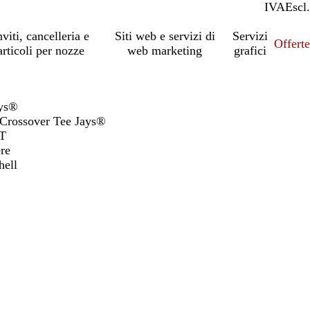
IVA
Incl.
Escl.
nviti, cancelleria e
Siti web e servizi di
Servizi
Offert
articoli per nozze
web marketing
grafici
ays®
 Crossover Tee Jays®
0T
ere
hell
io