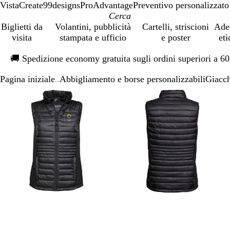
VistaCreate
99designs
ProAdvantage
Preventivo personalizzato
Biglietti da
Volantini, pubblicità
Cartelli, striscioni
Ade
visita
stampata e ufficio
e poster
eti
Diapositiva
🚚
Spedizione economy gratuita sugli ordini superiori a 6
1
di
Pagina iniziale
Abbigliamento e borse personalizzabili
Giacch
1
...
Diapositiva
L’immagine
Ingrandito
Usa
Clicca
L’immagine
Ingrandito
Usa
Clicca
1
può
a
i
per
può
a
i
per
di
essere
minimo
comandi
allargare
essere
minimo
comandi
allargare
3
ingrandita
+
ingrandita
+
e
e
+
+
per
per
ingrandire
ingrandire
o
o
ridurre
ridurre
e
e
le
le
frecce
frecce
per
per