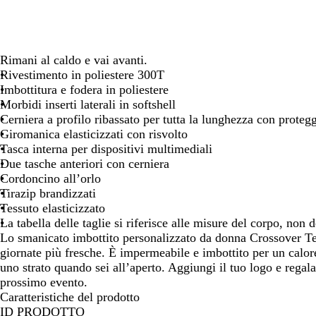
spostarti
spostarti
Rimani al caldo e vai avanti.
Rivestimento in poliestere 300T
Imbottitura e fodera in poliestere
Morbidi inserti laterali in softshell
Cerniera a profilo ribassato per tutta la lunghezza con proteg
Giromanica elasticizzati con risvolto
Tasca interna per dispositivi multimediali
Due tasche anteriori con cerniera
Cordoncino all’orlo
Tirazip brandizzati
Tessuto elasticizzato
La tabella delle taglie si riferisce alle misure del corpo, non d
Lo smanicato imbottito personalizzato da donna Crossover Te
giornate più fresche. È impermeabile e imbottito per un calor
uno strato quando sei all’aperto. Aggiungi il tuo logo e regal
prossimo evento.
Caratteristiche del prodotto
ID PRODOTTO