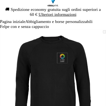
Diapositiva
🚚
Spedizione economy gratuita sugli ordini superiori a
1
60 €
Ulteriori informazioni
di
Pagina iniziale
Abbigliamento e borse personalizzabili
1
Felpe con e senza cappuccio
Diapositiva
L’immagine
Ingrandito
Usa
Clicca
1
può
a
i
per
di
essere
minimo
comandi
allargare
1
ingrandita
+
e
+
per
ingrandire
o
ridurre
e
le
frecce
per
spostarti