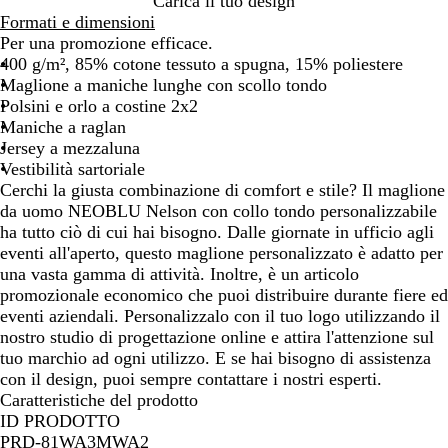
Carica il tuo design
a
s
Formati e dimensioni
n
o
Per una promozione efficace.
g
400 g/m², 85% cotone tessuto a spugna, 15% poliestere
e
Maglione a maniche lunghe con scollo tondo
Polsini e orlo a costine 2x2
Maniche a raglan
Jersey a mezzaluna
Vestibilità sartoriale
Cerchi la giusta combinazione di comfort e stile? Il maglione
da uomo NEOBLU Nelson con collo tondo personalizzabile
ha tutto ciò di cui hai bisogno. Dalle giornate in ufficio agli
eventi all'aperto, questo maglione personalizzato è adatto per
una vasta gamma di attività. Inoltre, è un articolo
promozionale economico che puoi distribuire durante fiere ed
eventi aziendali. Personalizzalo con il tuo logo utilizzando il
nostro studio di progettazione online e attira l'attenzione sul
tuo marchio ad ogni utilizzo. E se hai bisogno di assistenza
con il design, puoi sempre contattare i nostri esperti.
Caratteristiche del prodotto
ID PRODOTTO
PRD-81WA3MWA2