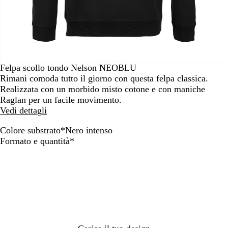
Felpa scollo tondo Nelson NEOBLU
Rimani comoda tutto il giorno con questa felpa classica.
Realizzata con un morbido misto cotone e con maniche
Raglan per un facile movimento.
Vedi dettagli
Colore substrato
*
Nero intenso
N
G
N
Obbligatorio
Formato e quantità
*
o
r
e
t
i
r
t
g
o
e
i
i
o
n
m
t
é
e
l
n