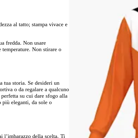
spostarti
spostarti
dezza al tatto; stampa vivace e
qua fredda. Non usare
 temperature. Non stirare o
tua storia. Se desideri un
portiva o da regalare a qualcuno
 perfetta su cui dare sfogo alla
 più eleganti, da sole o
ai l’imbarazzo della scelta. Ti