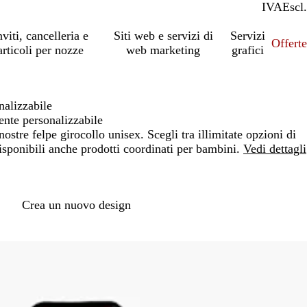
IVA
Incl.
Escl.
nviti, cancelleria e
Siti web e servizi di
Servizi
Offert
articoli per nozze
web marketing
grafici
nalizzabile
ente personalizzabile
ostre felpe girocollo unisex. Scegli tra illimitate opzioni di
isponibili anche prodotti coordinati per bambini.
Vedi dettagli
Loading
options
Crea un nuovo design