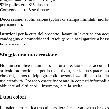
92% poliestere, 8% elastan
spostarti
spostarti
spostarti
Consegna entro 3 settimane
Decorazione:
sublimazione (colori di stampa illimitati; morbi
permanente).
Istruzioni per la cura del prodotto:
lavare in lavatrice con ac
candeggina o ammorbidenti. Asciugare in asciugatrice a basse
lavare a secco.
Sfoggia una tua creazione
Non un semplice indumento, ma una creazione che racconta la 
articolo promozionale per la tua attività, per la tua squadra s
che ami, le nostre felpe girocollo personalizzabili sono la tela
tua creatività. Possono essere indossate in contesti informali o
abbinate ad altri capi... insomma, a te la scelta!.
I tuoi colori
La palette cromatica tra cui scegliere è così variegata che avr