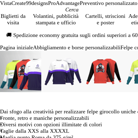
VistaCreate
99designs
ProAdvantage
Preventivo personalizzato
Biglietti da
Volantini, pubblicità
Cartelli, striscioni
Ade
visita
stampata e ufficio
e poster
eti
Diapositiva
🚚
Spedizione economy gratuita sugli ordini superiori a 6
1
di
Pagina iniziale
Abbigliamento e borse personalizzabili
Felpe c
1
Diapositiva
L’immagine
Ingrandito
Usa
Clicca
L’immagine
Ingrandito
Usa
Clicca
L’immagine
Ingrandito
Usa
Clicca
1
può
a
i
per
può
a
i
per
può
a
i
per
di
essere
minimo
comandi
allargare
essere
minimo
comandi
allargare
essere
minimo
comandi
allargare
5
ingrandita
+
ingrandita
+
ingrandita
+
e
e
e
+
+
+
per
per
per
ingrandire
ingrandire
ingrandire
o
o
o
Dai sfogo alla creatività per realizzare felpe girocollo uniche
ridurre
ridurre
ridurre
Fronte, retro e maniche personalizzabili
e
e
e
Diversi motivi con opzioni illimitate di colori
le
le
le
Taglie dalla XXS alla XXXXL
frecce
frecce
frecce
Maglia punto Roma da 375 g/m²
per
per
per