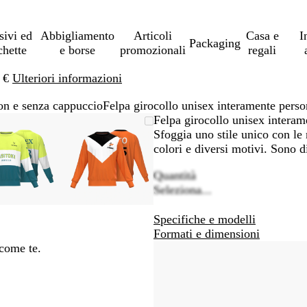
sivi ed
Abbigliamento
Articoli
Casa e
I
Packaging
chette
e borse
promozionali
regali
0 €
Ulteriori informazioni
on e senza cappuccio
Felpa girocollo unisex interamente perso
L’immagine
Ingrandito
Usa
Clicca
L’immagine
Ingrandito
Usa
Clicca
Felpa girocollo unisex interam
può
a
i
per
può
a
i
per
Sfoggia uno stile unico con le n
essere
minimo
comandi
allargare
essere
minimo
comandi
allargare
colori e diversi motivi. Sono d
ingrandita
+
ingrandita
+
Quantità
e
e
Seleziona...
+
+
per
per
Specifiche e modelli
ingrandire
ingrandire
Formati e dimensioni
o
o
 come te.
ridurre
ridurre
e
e
le
le
frecce
frecce
per
per