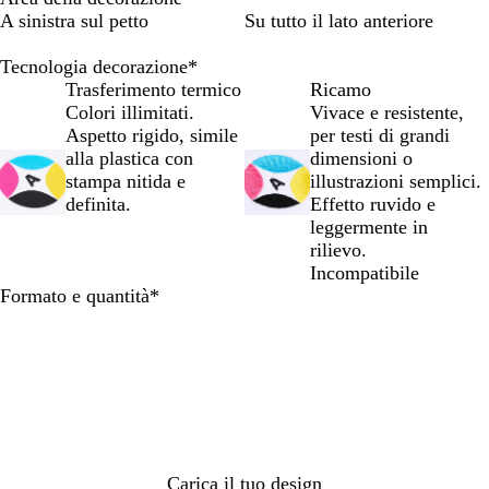
c
c
a
i
i
A sinistra sul petto
Su tutto il lato anteriore
o
o
r
o
o
m
a
i
n
c
Tecnologia decorazione
*
é
v
n
e
h
Trasferimento termico
Ricamo
l
o
o
b
i
Colori illimitati.
Vivace e resistente,
a
r
t
b
a
Aspetto rigido, simile
per testi di grandi
n
i
e
i
r
alla plastica con
dimensioni o
g
o
n
a
o
stampa nitida e
illustrazioni semplici.
e
u
m
definita.
Effetto ruvido e
e
é
leggermente in
l
rilievo.
a
Incompatibile
n
Obbligatorio
Formato e quantità
*
g
e
Carica il tuo design