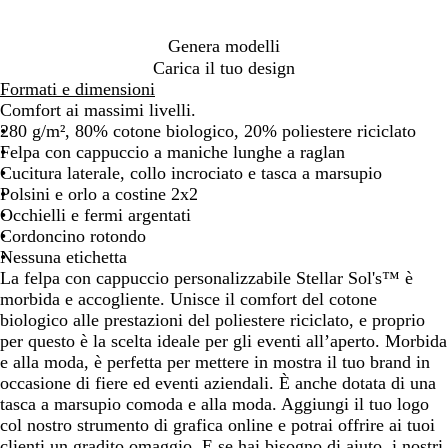
l
t
n
é
x
n
i
t
t
l
e
Genera modelli
d
i
r
a
b
Carica il tuo design
o
g
a
n
r
Formati e dimensioni
l
c
g
u
Comfort ai massimi livelli.
i
i
e
c
280 g/m², 80% cotone biologico, 20% poliestere riciclato
a
t
2
i
Felpa con cappuccio a maniche lunghe a raglan
e
a
Cucitura laterale, collo incrociato e tasca a marsupio
m
t
Polsini e orlo a costine 2x2
é
o
Occhielli e fermi argentati
l
Cordoncino rotondo
a
Nessuna etichetta
n
La felpa con cappuccio personalizzabile Stellar Sol's™ è
g
morbida e accogliente. Unisce il comfort del cotone
e
biologico alle prestazioni del poliestere riciclato, e proprio
per questo è la scelta ideale per gli eventi all’aperto. Morbida
e alla moda, è perfetta per mettere in mostra il tuo brand in
occasione di fiere ed eventi aziendali. È anche dotata di una
tasca a marsupio comoda e alla moda. Aggiungi il tuo logo
col nostro strumento di grafica online e potrai offrire ai tuoi
clienti un gradito omaggio. E se hai bisogno di aiuto, i nostri