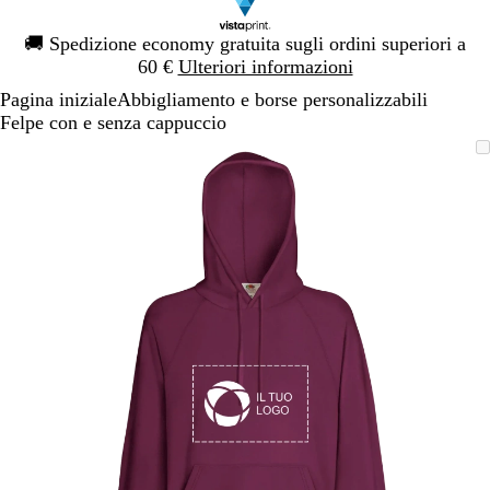
Diapositiva
🚚
Spedizione economy gratuita sugli ordini superiori a
1
60 €
Ulteriori informazioni
di
Pagina iniziale
Abbigliamento e borse personalizzabili
1
Felpe con e senza cappuccio
Diapositiva
L’immagine
Ingrandito
Usa
Clicca
1
può
a
i
per
di
essere
minimo
comandi
allargare
1
ingrandita
+
e
+
per
ingrandire
o
ridurre
e
le
frecce
per
spostarti