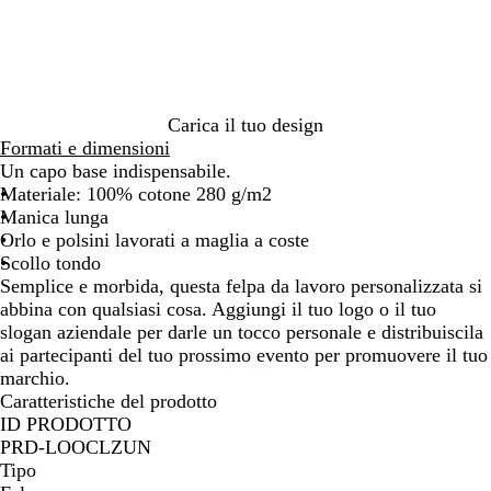
g
o
n
i
a
o
v
y
Carica il tuo design
Formati e dimensioni
Un capo base indispensabile.
Materiale: 100% cotone 280 g/m2
Manica lunga
Orlo e polsini lavorati a maglia a coste
Scollo tondo
Semplice e morbida, questa felpa da lavoro personalizzata si
abbina con qualsiasi cosa. Aggiungi il tuo logo o il tuo
slogan aziendale per darle un tocco personale e distribuiscila
ai partecipanti del tuo prossimo evento per promuovere il tuo
marchio.
Caratteristiche del prodotto
ID PRODOTTO
PRD-LOOCLZUN
Tipo