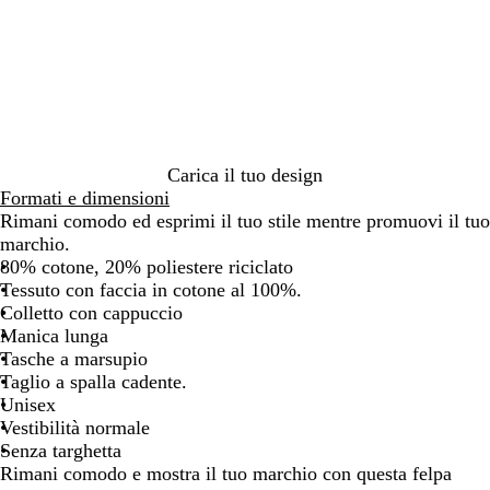
i
l
e
r
o
i
i
e
l
o
r
r
a
u
r
a
r
a
a
r
u
s
i
i
n
r
d
n
d
n
l
o
n
s
g
g
c
e
e
c
e
c
l
a
o
i
i
o
a
b
i
a
o
o
v
o
o
l
o
o
u
a
P
y
s
s
e
t
n
x
v
o
p
c
t
e
o
p
o
u
Carica il tuo design
i
r
r
r
Formati e dimensioni
g
i
t
o
Rimani comodo ed esprimi il tuo stile mentre promuovi il tuo
l
o
marchio.
i
80% cotone, 20% poliestere riciclato
a
Tessuto con faccia in cotone al 100%.
Colletto con cappuccio
Manica lunga
Tasche a marsupio
Taglio a spalla cadente.
Unisex
Vestibilità normale
Senza targhetta
Rimani comodo e mostra il tuo marchio con questa felpa