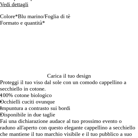
Vedi dettagli
Colore
*
Blu marino/Foglia di tè
B
B
B
B
N
B
B
B
B
Obbligatorio
Formato e quantità
*
l
l
l
l
a
l
l
l
l
u
u
u
u
v
u
u
u
u
n
m
n
m
y
m
m
m
m
a
a
a
a
/
a
a
a
a
v
r
v
r
B
r
r
r
r
y
i
y
i
o
i
i
i
i
/
n
/
n
r
n
n
n
n
R
o
B
o
d
o
o
o
o
Carica il tuo design
o
/
l
/
e
/
/
/
/
Proteggi il tuo viso dal sole con un comodo cappellino a
s
A
u
V
a
F
V
R
B
secchiello in cotone.
s
z
e
e
u
o
i
o
l
100% cotone biologico
o
z
l
r
x
g
o
s
u
Occhielli cuciti ovunque
u
e
d
l
l
a
z
Impuntura a contrasto sui bordi
r
t
e
i
a
a
Disponibile in due taglie
r
t
b
a
f
Fai una dichiarazione audace al tuo prossimo evento o
o
r
o
d
f
raduno all'aperto con questo elegante cappellino a secchiello
i
t
i
i
che mantiene il tuo marchio visibile e il tuo pubblico a suo