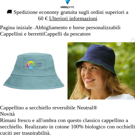
Diapositiva
🚚
Spedizione economy gratuita sugli ordini superiori a
1
60 €
Ulteriori informazioni
di
Pagina iniziale
Abbigliamento e borse personalizzabili
1
...
Cappellini e berretti
Cappelli da pescatore
Diapositiva
L’immagine
Ingrandito
Usa
Clicca
L’immagine
Ingrandito
Usa
Clicca
1
può
a
i
per
può
a
i
per
di
essere
minimo
comandi
allargare
essere
minimo
comandi
allargare
2
ingrandita
+
ingrandita
+
e
e
+
+
per
per
ingrandire
ingrandire
o
o
ridurre
ridurre
e
e
Cappellino a secchiello reversibile Neutral®
le
le
Novità
frecce
frecce
Rimani fresco e all'ombra con questo classico cappellino a
per
per
secchiello. Realizzato in cotone 100% biologico con occhielli
spostarti
spostarti
cuciti per traspirabilità.