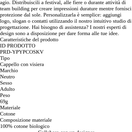
c
t
t
r
agio. Distribuiscili a festival, alle fiere o durante attività di
o
i
è
o
team building per creare impressioni durature mentre fornisci
g
protezione dal sole. Personalizzarla è semplice: aggiungi
l
logo, slogan o contatti utilizzando il nostro intuitivo studio di
i
progettazione. Hai bisogno di assistenza? I nostri esperti di
a
design sono a disposizione per dare forma alle tue idee.
Caratteristiche del prodotto
ID PRODOTTO
PRD-YPYPCOSKV
Tipo
Cappello con visiera
Marchio
Neutro
Sesso
Adulto
Peso
69g
Materiale
Cotone
Composizione materiale
100% cotone biologico