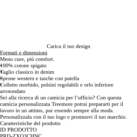
r
b
u
o
b
n
i
a
a
v
y
Carica il tuo design
Formati e dimensioni
Meno cure, più comfort.
100% cotone spigato
Taglio classico in denim
Sprone western e tasche con patella
Colletto morbido, polsini regolabili e orlo inferiore
arrotondato
Sei alla ricerca di un camicia per l’ufficio? Con questa
camicia personalizzata Treemore potrai prepararti per il
lavoro in un attimo, pur essendo sempre alla moda.
Personalizzala con il tuo logo e promuovi il tuo marchio.
Caratteristiche del prodotto
ID PRODOTTO
PRD-ZXO3CHNC