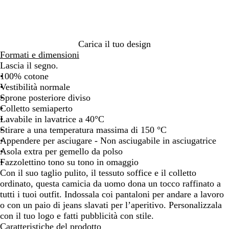
o
r
r
r
i
o
o
n
c
o
i
Carica il tuo design
e
Formati e dimensioni
l
Lascia il segno.
o
100% cotone
Vestibilità normale
Sprone posteriore diviso
Colletto semiaperto
Lavabile in lavatrice a 40°C
Stirare a una temperatura massima di 150 °C
Appendere per asciugare - Non asciugabile in asciugatrice
Asola extra per gemello da polso
Fazzolettino tono su tono in omaggio
Con il suo taglio pulito, il tessuto soffice e il colletto
ordinato, questa camicia da uomo dona un tocco raffinato a
tutti i tuoi outfit. Indossala coi pantaloni per andare a lavoro
o con un paio di jeans slavati per l’aperitivo. Personalizzala
con il tuo logo e fatti pubblicità con stile.
Caratteristiche del prodotto