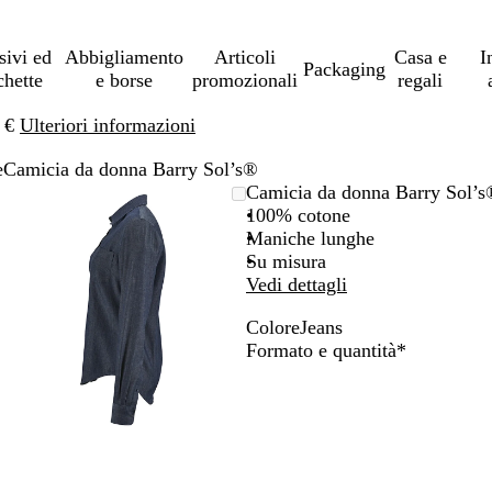
sivi ed
Abbigliamento
Articoli
Casa e
I
Packaging
chette
e borse
promozionali
regali
0 €
Ulteriori informazioni
e
Camicia da donna Barry Sol’s®
L’immagine
Ingrandito
Usa
Clicca
Camicia da donna Barry Sol’s
può
a
i
per
100% cotone
essere
minimo
comandi
allargare
Maniche lunghe
ingrandita
+
Su misura
e
Vedi dettagli
+
Colore
Jeans
per
J
Obbligator
Formato e quantità
*
ingrandire
e
o
a
ridurre
n
e
s
le
frecce
per