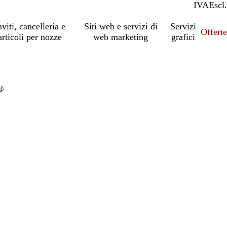
IVA
Incl.
Escl.
nviti, cancelleria e
Siti web e servizi di
Servizi
Offert
articoli per nozze
web marketing
grafici
®
io