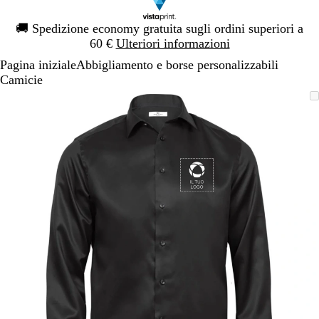
Diapositiva
🚚
Spedizione economy gratuita sugli ordini superiori a
1
60 €
Ulteriori informazioni
di
Pagina iniziale
Abbigliamento e borse personalizzabili
1
Camicie
Diapositiva
L’immagine
Ingrandito
Usa
Clicca
1
può
a
i
per
di
essere
minimo
comandi
allargare
1
ingrandita
+
e
+
per
ingrandire
o
ridurre
e
le
frecce
per
spostarti