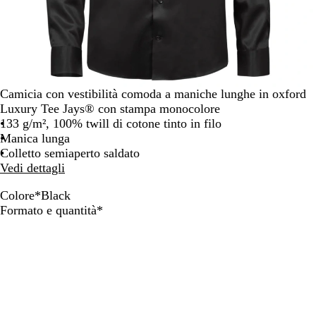
Camicia con vestibilità comoda a maniche lunghe in oxford
Luxury Tee Jays® con stampa monocolore
133 g/m², 100% twill di cotone tinto in filo
Manica lunga
Colletto semiaperto saldato
Vedi dettagli
Colore
*
Black
B
L
L
W
W
Obbligatorio
Formato e quantità
*
l
i
i
h
h
a
g
g
i
i
c
h
h
t
t
k
t
t
e
e
B
B
/
l
l
B
u
u
l