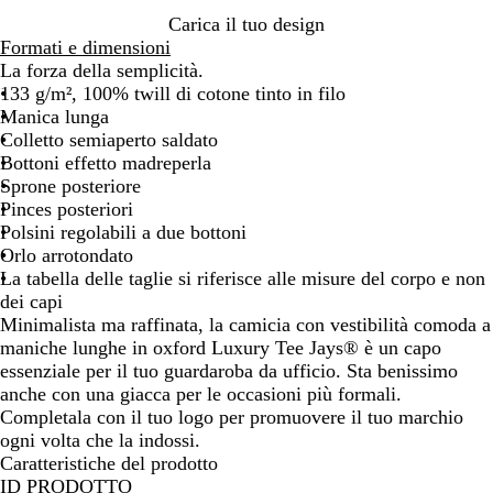
e
e
u
Carica il tuo design
/
e
Formati e dimensioni
B
La forza della semplicità.
l
133 g/m², 100% twill di cotone tinto in filo
u
Manica lunga
e
Colletto semiaperto saldato
Bottoni effetto madreperla
Sprone posteriore
Pinces posteriori
Polsini regolabili a due bottoni
Orlo arrotondato
La tabella delle taglie si riferisce alle misure del corpo e non
dei capi
Minimalista ma raffinata, la camicia con vestibilità comoda a
maniche lunghe in oxford Luxury Tee Jays® è un capo
essenziale per il tuo guardaroba da ufficio. Sta benissimo
anche con una giacca per le occasioni più formali.
Completala con il tuo logo per promuovere il tuo marchio
ogni volta che la indossi.
Caratteristiche del prodotto
ID PRODOTTO