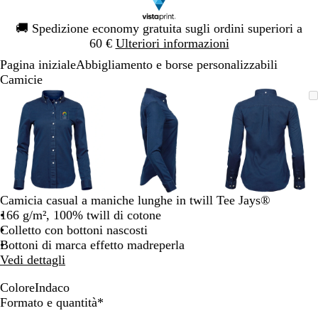
Diapositiva
🚚
Spedizione economy gratuita sugli ordini superiori a
1
60 €
Ulteriori informazioni
di
Pagina iniziale
Abbigliamento e borse personalizzabili
1
Camicie
Diapositiva
L’immagine
Ingrandito
Usa
Clicca
L’immagine
Ingrandito
Usa
Clicca
L’immagi
Ingrandito
Usa
Clicca
1
può
a
i
per
può
a
i
per
può
a
i
per
di
essere
minimo
comandi
allargare
essere
minimo
comandi
allargare
essere
minimo
comandi
allargare
3
ingrandita
+
ingrandita
+
ingrandita
+
e
e
e
+
+
+
per
per
per
ingrandire
ingrandire
ingrandire
Camicia casual a maniche lunghe in twill Tee Jays®
o
o
o
166 g/m², 100% twill di cotone
ridurre
ridurre
ridurre
Colletto con bottoni nascosti
e
e
e
Bottoni di marca effetto madreperla
le
le
le
Vedi dettagli
frecce
frecce
frecce
per
per
per
Colore
Indaco
I
Obbligatorio
spostarti
spostarti
spostarti
Formato e quantità
*
n