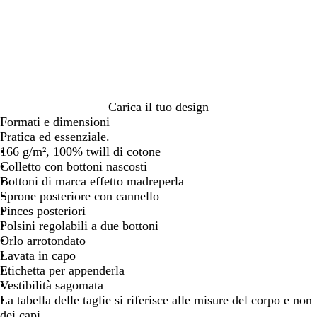
d
a
c
o
Carica il tuo design
Formati e dimensioni
Pratica ed essenziale.
166 g/m², 100% twill di cotone
Colletto con bottoni nascosti
Bottoni di marca effetto madreperla
Sprone posteriore con cannello
Pinces posteriori
Polsini regolabili a due bottoni
Orlo arrotondato
Lavata in capo
Etichetta per appenderla
Vestibilità sagomata
La tabella delle taglie si riferisce alle misure del corpo e non
dei capi