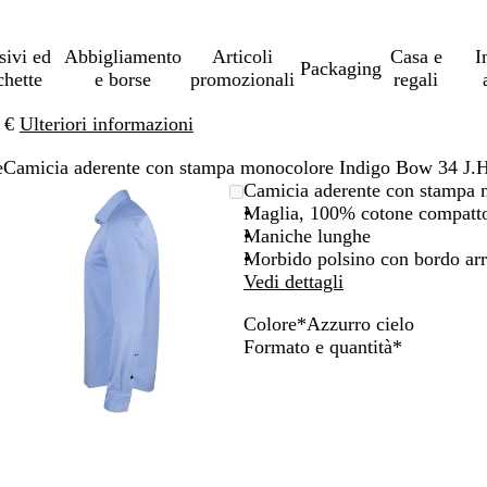
sivi ed
Abbigliamento
Articoli
Casa e
I
Packaging
chette
e borse
promozionali
regali
0 €
Ulteriori informazioni
e
Camicia aderente con stampa monocolore Indigo Bow 34 J.H
L’immagine
Ingrandito
Usa
Clicca
Camicia aderente con stampa 
può
a
i
per
Maglia, 100% cotone compatt
essere
minimo
comandi
allargare
Maniche lunghe
ingrandita
+
Morbido polsino con bordo arr
e
Vedi dettagli
+
Colore
*
Azzurro cielo
per
B
B
A
Obbligator
Formato e quantità
*
ingrandire
l
i
z
o
u
a
z
ridurre
n
u
e
c
r
le
o
r
frecce
o
per