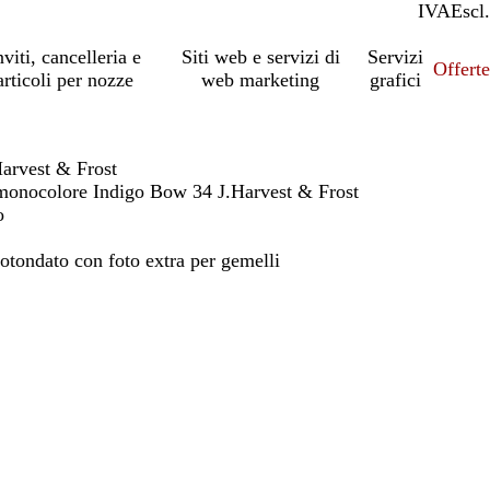
IVA
Incl.
Escl.
nviti, cancelleria e
Siti web e servizi di
Servizi
Offert
articoli per nozze
web marketing
grafici
arvest & Frost
monocolore Indigo Bow 34 J.Harvest & Frost
o
otondato con foto extra per gemelli
io