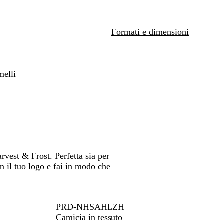
c
spostarti
i
e
Formati e dimensioni
l
o
melli
vest & Frost. Perfetta sia per
n il tuo logo e fai in modo che
PRD-NHSAHLZH
Camicia in tessuto