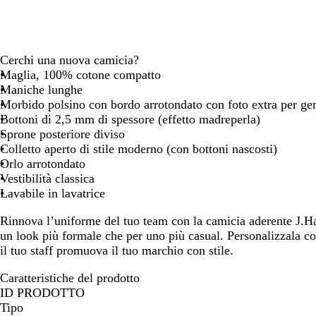
spostarti
spostarti
Cerchi una nuova camicia?
Maglia, 100% cotone compatto
Maniche lunghe
Morbido polsino con bordo arrotondato con foto extra per ge
Bottoni di 2,5 mm di spessore (effetto madreperla)
Sprone posteriore diviso
Colletto aperto di stile moderno (con bottoni nascosti)
Orlo arrotondato
Vestibilità classica
Lavabile in lavatrice
Rinnova l’uniforme del tuo team con la camicia aderente J.Har
un look più formale che per uno più casual. Personalizzala co
il tuo staff promuova il tuo marchio con stile.
Caratteristiche del prodotto
ID PRODOTTO
Tipo