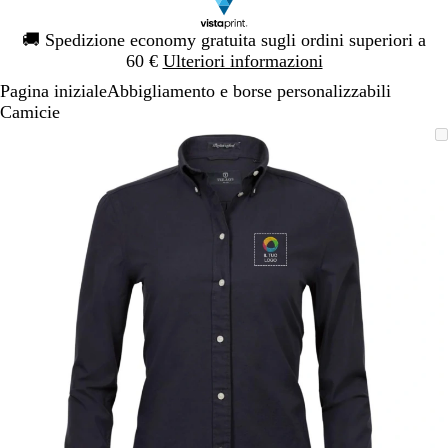
Diapositiva
🚚
Spedizione economy gratuita sugli ordini superiori a
1
60 €
Ulteriori informazioni
di
Pagina iniziale
Abbigliamento e borse personalizzabili
1
Camicie
Diapositiva
L’immagine
Ingrandito
Usa
Clicca
1
può
a
i
per
di
essere
minimo
comandi
allargare
1
ingrandita
+
e
+
per
ingrandire
o
ridurre
e
le
frecce
per
spostarti