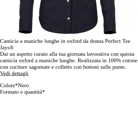
Camicia a maniche lunghe in oxford da donna Perfect Tee
Jays®
Dai un aspetto curato alla tua giornata lavorativa con questa
camicia oxford a maniche lunghe. Realizzata in 100% cotone
con cuciture sagomate e colletto con bottoni sulle punte.
Vedi dettagli
Colore
*
Nero
B
B
N
A
Obbligatorio
Formato e quantità
*
i
l
e
z
a
u
r
z
n
n
o
u
c
a
r
o
v
r
y
o