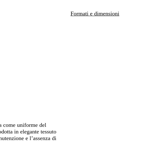
i
tarti
spostarti
e
Formati e dimensioni
l
o
ma come uniforme del
odotta in elegante tessuto
nutenzione e l’assenza di