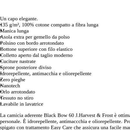
spostarti
spostarti
spos
Un capo elegante.
135 g/m², 100% cotone compatto a fibra lunga
Manica lunga
Asola extra per gemello da polso
Polsino con bordo arrotondato
Bottone superiore con filo elastico
Colletto aperto dal taglio moderno
Cuciture nastrate
Sprone posteriore diviso
Idrorepellente, antimacchia e oliorepellente
Zero pieghe
Nanotech
Orlo arrotondato
Tessuto no stiro
Lavabile in lavatrice
La camicia aderente Black Bow 60 J.Harvest & Frost è otti
personale. È idrorepellente, antimaccchia e oliorepellente. Pr
spigato con trattamento Easy Care che assicura una facile ma