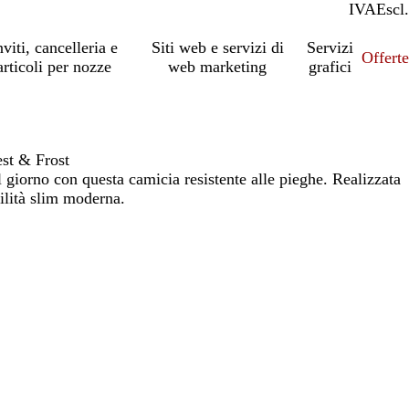
IVA
Incl.
Escl.
nviti, cancelleria e
Siti web e servizi di
Servizi
Offert
articoli per nozze
web marketing
grafici
est & Frost
 giorno con questa camicia resistente alle pieghe. Realizzata
ilità slim moderna.
io