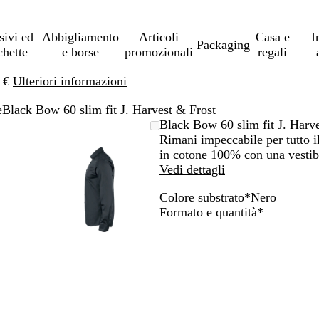
sivi ed
Abbigliamento
Articoli
Casa e
I
Packaging
chette
e borse
promozionali
regali
0 €
Ulteriori informazioni
e
Black Bow 60 slim fit J. Harvest & Frost
mmagine
randito
cca
L’immagine
Ingrandito
Usa
Clicca
Black Bow 60 slim fit J. Harv
può
a
i
per
Rimani impeccabile per tutto il
re
imo
andi
rgare
essere
minimo
comandi
allargare
in cotone 100% con una vestib
andita
ingrandita
+
Vedi dettagli
e
Colore substrato
*
Nero
+
N
A
B
Obbligator
Formato e quantità
*
per
e
z
i
randire
ingrandire
r
z
a
o
o
u
n
rre
ridurre
r
c
e
r
o
le
o
ce
frecce
c
per