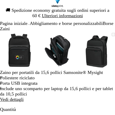
Diapositiva
🚚
Spedizione economy gratuita sugli ordini superiori a
1
60 €
Ulteriori informazioni
di
Pagina iniziale
Abbigliamento e borse personalizzabili
Borse
1
...
Zaini
Diapositiva
L’immagine
Ingrandito
Usa
Clicca
L’immagine
Ingrandito
Usa
Clicca
L’immagi
Ingrandito
Usa
Clicca
1
può
a
i
per
può
a
i
per
può
a
i
per
di
essere
minimo
comandi
allargare
essere
minimo
comandi
allargare
essere
minimo
comandi
allargare
3
ingrandita
+
ingrandita
+
ingrandita
+
e
e
e
+
+
+
per
per
per
ingrandire
ingrandire
ingrandire
Zaino per portatili da 15,6 pollici Samsonite® Mysight
o
o
o
Poliestere riciclato
ridurre
ridurre
ridurre
Porta USB integrata
e
e
e
Include uno scomparto per laptop da 15,6 pollici e per tablet
le
le
le
da 10,5 pollici
frecce
frecce
frecce
Vedi dettagli
per
per
per
spostarti
spostarti
spostarti
Quantità