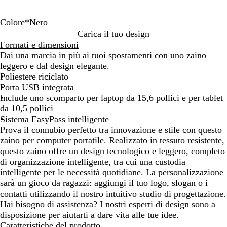
Colore
*
Nero
N
B
Carica il tuo design
e
l
Formati e dimensioni
r
u
Dai una marcia in più ai tuoi spostamenti con uno zaino
o
leggero e dal design elegante.
Poliestere riciclato
Porta USB integrata
Include uno scomparto per laptop da 15,6 pollici e per tablet
da 10,5 pollici
Sistema EasyPass intelligente
Prova il connubio perfetto tra innovazione e stile con questo
zaino per computer portatile. Realizzato in tessuto resistente,
questo zaino offre un design tecnologico e leggero, completo
di organizzazione intelligente, tra cui una custodia
intelligente per le necessità quotidiane. La personalizzazione
sarà un gioco da ragazzi: aggiungi il tuo logo, slogan o i
contatti utilizzando il nostro intuitivo studio di progettazione.
Hai bisogno di assistenza? I nostri esperti di design sono a
disposizione per aiutarti a dare vita alle tue idee.
Caratteristiche del prodotto