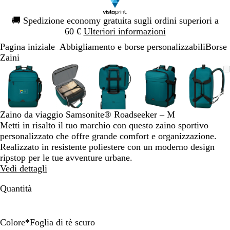
Diapositiva
🚚
Spedizione economy gratuita sugli ordini superiori a
1
60 €
Ulteriori informazioni
di
Pagina iniziale
Abbigliamento e borse personalizzabili
Borse
1
...
Zaini
Diapositiva
L’immagine
Ingrandito
Usa
Clicca
L’immagine
Ingrandito
Usa
Clicca
L’immagine
Ingrandito
Usa
Clicca
L’immagine
Ingrandito
Usa
Clicca
L’imm
Ingran
Usa
Clicc
1
può
a
i
per
può
a
i
per
può
a
i
per
può
a
i
per
può
a
i
per
di
essere
minimo
comandi
allargare
essere
minimo
comandi
allargare
essere
minimo
comandi
allargare
essere
minimo
comandi
allargare
essere
mini
coman
allarg
5
ingrandita
+
ingrandita
+
ingrandita
+
ingrandita
+
ingran
+
e
e
e
e
e
Zaino da viaggio Samsonite® Roadseeker – M
+
+
+
+
+
Metti in risalto il tuo marchio con questo zaino sportivo
per
per
per
per
per
personalizzato che offre grande comfort e organizzazione.
ingrandire
ingrandire
ingrandire
ingrandire
ingran
Realizzato in resistente poliestere con un moderno design
o
o
o
o
o
ripstop per le tue avventure urbane.
ridurre
ridurre
ridurre
ridurre
ridurr
Vedi dettagli
e
e
e
e
e
le
le
le
le
le
Quantità
frecce
frecce
frecce
frecce
frecce
per
per
per
per
per
spostarti
spostarti
spostarti
spostarti
sposta
Colore
*
Foglia di tè scuro