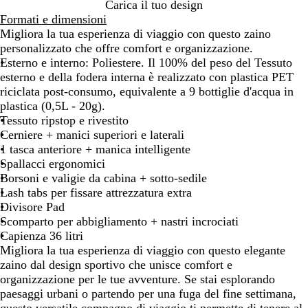
N
V
F
Carica il tuo design
e
e
o
Formati e dimensioni
r
r
g
Migliora la tua esperienza di viaggio con questo zaino
o
d
l
personalizzato che offre comfort e organizzazione.
i
e
i
Esterno e interno: Poliestere. Il 100% del peso del Tessuto
n
o
a
esterno e della fodera interna è realizzato con plastica PET
t
l
d
riciclata post-consumo, equivalente a 9 bottiglie d'acqua in
e
i
i
plastica (0,5L - 20g).
n
v
t
Tessuto ripstop e rivestito
s
a
è
Cerniere + manici superiori e laterali
o
s
s
1 tasca anteriore + manica intelligente
c
c
Spallacci ergonomici
u
u
Borsoni e valigie da cabina + sotto-sedile
r
r
Lash tabs per fissare attrezzatura extra
o
o
Divisore Pad
Scomparto per abbigliamento + nastri incrociati
Capienza 36 litri
Migliora la tua esperienza di viaggio con questo elegante
zaino dal design sportivo che unisce comfort e
organizzazione per le tue avventure. Se stai esplorando
paesaggi urbani o partendo per una fuga del fine settimana,
questo versatile compagno di viaggio ti permette di tenere al