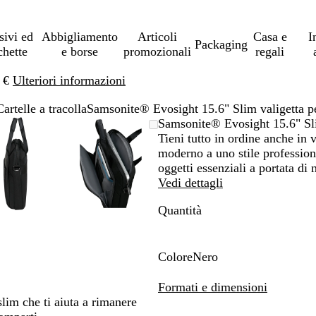
sivi ed
Abbigliamento
Articoli
Casa e
I
Packaging
chette
e borse
promozionali
regali
0 €
Ulteriori informazioni
Cartelle a tracolla
Samsonite® Evosight 15.6" Slim valigetta pe
L’immagine
Ingrandito
Usa
Clicca
L’immagine
Ingrandito
Usa
Clicca
Samsonite® Evosight 15.6" Slim
può
a
i
per
può
a
i
per
Tieni tutto in ordine anche in 
essere
minimo
comandi
allargare
essere
minimo
comandi
allargare
moderno a uno stile profession
ingrandita
+
ingrandita
+
oggetti essenziali a portata di
e
e
Vedi dettagli
+
+
Quantità
per
per
ingrandire
ingrandire
o
o
ridurre
ridurre
Colore
Nero
e
e
N
le
le
e
Formati e dimensioni
frecce
frecce
r
 slim che ti aiuta a rimanere
per
per
o