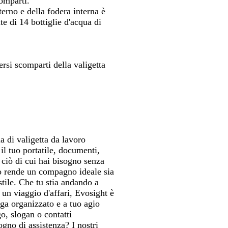
omparti.
spostarti
spostarti
terno e della fodera interna è
te di 14 bottiglie d'acqua di
rsi scomparti della valigetta
a di valigetta da lavoro
il tuo portatile, documenti,
o ciò di cui hai bisogno senza
 lo rende un compagno ideale sia
stile. Che tu stia andando a
un viaggio d'affari, Evosight è
ga organizzato e a tuo agio
o, slogan o contatti
ogno di assistenza? I nostri