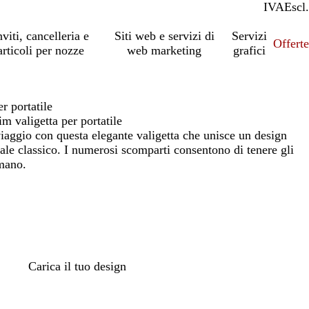
IVA
Incl.
Escl.
nviti, cancelleria e
Siti web e servizi di
Servizi
Offert
articoli per nozze
web marketing
grafici
r portatile
 valigetta per portatile
viaggio con questa elegante valigetta che unisce un design
ale classico. I numerosi scomparti consentono di tenere gli
 mano.
Carica il tuo design