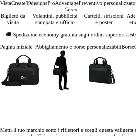
VistaCreate
99designs
ProAdvantage
Preventivo personalizzato
Biglietti da
Volantini, pubblicità
Cartelli, striscioni
Ade
visita
stampata e ufficio
e poster
eti
Diapositiva
🚚
Spedizione economy gratuita sugli ordini superiori a 6
1
di
Pagina iniziale
Abbigliamento e borse personalizzabili
Borse
1
...
Diapositiva
L’immagine
Ingrandito
Usa
Clicca
L’immagine
Ingrandito
Usa
Clicca
L’immagine
Ingrandito
Usa
Clicca
1
può
a
i
per
può
a
i
per
può
a
i
per
di
essere
minimo
comandi
allargare
essere
minimo
comandi
allargare
essere
minimo
comandi
allargare
5
ingrandita
+
ingrandita
+
ingrandita
+
e
e
e
+
+
+
per
per
per
ingrandire
ingrandire
ingrandire
o
o
o
ridurre
ridurre
ridurre
e
e
e
le
le
le
frecce
frecce
frecce
Metti il tuo marchio sotto i riflettori e scegli questa valigetta
per
per
per