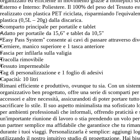
organizzato ed efficiente in movimento grazie a molteplici sc
spostarti
spostarti
spostarti
Esterno e Interno: Poliestere. Il 100% del peso del Tessuto es
realizzato con plastica PET riciclata, risparmiando l'equivalen
plastica (0,5L – 20g) dalla discarica.
Scomparto principale per portatile e tablet
Adatto per portatile da 15,6" e tablet da 10,5"
"Easy Pass System" consente ai cavi di passare attraverso dive
Cerniere, manico superiore e 1 tasca anteriore
Fascia per infilarla sulla valigia
Tracolla rimovibile
Tessuto impermeabile
Tag di personalizzazione e 1 foglio di adesivi
Capacità: 10 litri
Rimani efficiente e produttivo, ovunque tu sia. Con un sistem
organizzativo ben progettato, offre una serie di scomparti per 
accessori e altre necessità, assicurandoti di poter portare tutt
sacrificare lo stile. Il suo aspetto minimalista ma sofisticato
per ambienti professionali che informali, offrendo praticità e 
un'importante riunione di lavoro o stia prendendo un volo per 
un partner semplice ma affidabile che garantisce che tu riman
durante i tuoi viaggi. Personalizzarla è semplice: aggiungi log
utilizzando il nostro intuitivo studio di progettazione. Hai bis