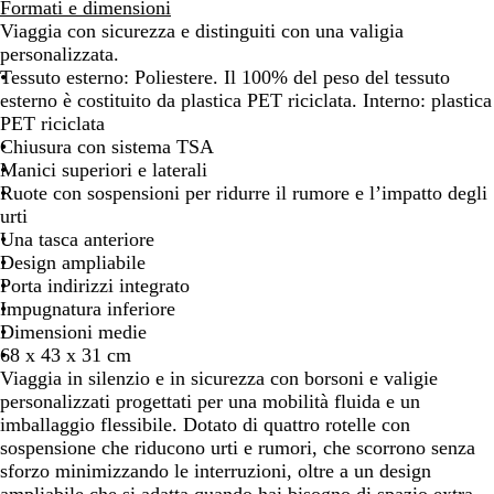
e
l
E
Formati e dimensioni
r
u
R
Viaggia con sicurezza e distinguiti con una valigia
o
n
D
personalizzata.
a
E
Tessuto esterno: Poliestere. Il 100% del peso del tessuto
v
P
esterno è costituito da plastica PET riciclata. Interno: plastica
y
I
PET riciclata
N
Chiusura con sistema TSA
O
Manici superiori e laterali
Ruote con sospensioni per ridurre il rumore e l’impatto degli
urti
Una tasca anteriore
Design ampliabile
Porta indirizzi integrato
Impugnatura inferiore
Dimensioni medie
68 x 43 x 31 cm
Viaggia in silenzio e in sicurezza con borsoni e valigie
personalizzati progettati per una mobilità fluida e un
imballaggio flessibile. Dotato di quattro rotelle con
sospensione che riducono urti e rumori, che scorrono senza
sforzo minimizzando le interruzioni, oltre a un design
ampliabile che si adatta quando hai bisogno di spazio extra