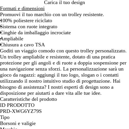
B
N
Carica il tuo design
l
e
Formati e dimensioni
u
r
Promuovi il tuo marchio con un trolley resistente.
s
o
100% poliestere riciclato
c
o
Sistema con ruote integrato
u
z
Cinghie da imballaggio incrociate
r
o
Ampliabile
o
n
Chiusura a cavo TSA
o
Goditi un viaggio comodo con questo trolley personalizzato.
Un trolley ampliabile e resistente, dotato di una pratica
protezione per gli angoli e di ruote a doppia sospensione per
una navigazione senza sforzi. La personalizzazione sarà un
gioco da ragazzi: aggiungi il tuo logo, slogan o i contatti
utilizzando il nostro intuitivo studio di progettazione. Hai
bisogno di assistenza? I nostri esperti di design sono a
disposizione per aiutarti a dare vita alle tue idee.
Caratteristiche del prodotto
ID PRODOTTO
PRD-XWG6YZ79S
Tipo
Borsoni e valigie