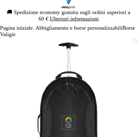
Diapositiva
🚚
Spedizione economy gratuita sugli ordini superiori a
1
60 €
Ulteriori informazioni
di
Pagina iniziale
Abbigliamento e borse personalizzabili
Borse
1
...
Valigie
Diapositiva
L’immagine
Ingrandito
Usa
Clicca
1
può
a
i
per
di
essere
minimo
comandi
allargare
1
ingrandita
+
e
+
per
ingrandire
o
ridurre
e
le
frecce
per
spostarti