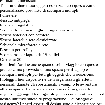
e
l
l
e
r
v
Formati e dimensioni
r
u
u
r
i
e
Tieni in ordine i tuoi oggetti essenziali con questo zaino
o
r
n
d
g
n
personalizzato provvisto di scomparti multipli.
e
a
e
i
a
Poliestere
a
v
p
o
Tessuto antipiega
l
y
r
Spallacci regolabili
e
a
Scomparto per una migliore organizzazione
t
Tasche anteriori con cerniera
o
Tasche laterali a rete elasticizzate
Schienale microforato a rete
Fascetta per trolley
Scomparto per laptop da 15 pollici
Capacità: 20 l
Mantieni l’ordine anche quando sei in viaggio con questo
pratico zaino provvisto di uno spazio per il laptop e
scomparti multipli per tutti gli oggetti che ti occorrono.
Proteggi i tuoi dispositivi e tieni organizzati gli effetti
personali durante gli spostamenti, i viaggi o le avventure
all’aria aperta. La personalizzazione sarà un gioco da
ragazzi: aggiungi il tuo logo, slogan o i contatti utilizzando il
nostro intuitivo studio di progettazione. Hai bisogno di
assistenza? I nostri esperti di design sono a disposizione per