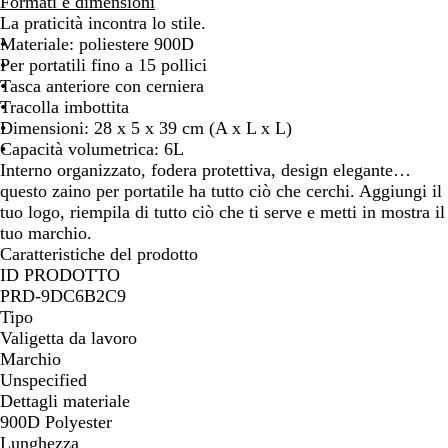
e
Formati e dimensioni
r
La praticità incontra lo stile.
o
Materiale: poliestere 900D
Per portatili fino a 15 pollici
Tasca anteriore con cerniera
Tracolla imbottita
Dimensioni: 28 x 5 x 39 cm (A x L x L)
Capacità volumetrica: 6L
Interno organizzato, fodera protettiva, design elegante…
questo zaino per portatile ha tutto ciò che cerchi. Aggiungi il
tuo logo, riempila di tutto ciò che ti serve e metti in mostra il
tuo marchio.
Caratteristiche del prodotto
ID PRODOTTO
PRD-9DC6B2C9
Tipo
Valigetta da lavoro
Marchio
Unspecified
Dettagli materiale
900D Polyester
Lunghezza