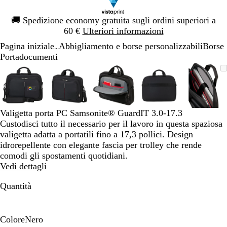
Diapositiva
🚚
Spedizione economy gratuita sugli ordini superiori a
1
60 €
Ulteriori informazioni
di
Pagina iniziale
Abbigliamento e borse personalizzabili
Borse
1
...
Portadocumenti
Diapositiva
L’immagine
Ingrandito
Usa
Clicca
L’immagine
Ingrandito
Usa
Clicca
L’immagine
Ingrandito
Usa
Clicca
L’immagine
Ingrandito
Usa
Clicca
L’imm
Ingran
Usa
Clicc
1
può
a
i
per
può
a
i
per
può
a
i
per
può
a
i
per
può
a
i
per
di
essere
minimo
comandi
allargare
essere
minimo
comandi
allargare
essere
minimo
comandi
allargare
essere
minimo
comandi
allargare
essere
mini
coman
allarg
5
ingrandita
+
ingrandita
+
ingrandita
+
ingrandita
+
ingran
+
e
e
e
e
e
Valigetta porta PC Samsonite® GuardIT 3.0-17.3
+
+
+
+
+
Custodisci tutto il necessario per il lavoro in questa spaziosa
per
per
per
per
per
valigetta adatta a portatili fino a 17,3 pollici. Design
ingrandire
ingrandire
ingrandire
ingrandire
ingran
idrorepellente con elegante fascia per trolley che rende
o
o
o
o
o
comodi gli spostamenti quotidiani.
ridurre
ridurre
ridurre
ridurre
ridurr
Vedi dettagli
e
e
e
e
e
le
le
le
le
le
Quantità
frecce
frecce
frecce
frecce
frecce
per
per
per
per
per
spostarti
spostarti
spostarti
spostarti
sposta
Colore
Nero