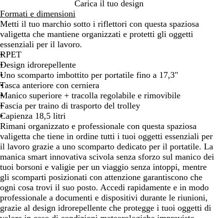
N
Carica il tuo design
e
Formati e dimensioni
r
Metti il tuo marchio sotto i riflettori con questa spaziosa
o
valigetta che mantiene organizzati e protetti gli oggetti
essenziali per il lavoro.
RPET
Design idrorepellente
Uno scomparto imbottito per portatile fino a 17,3"
Tasca anteriore con cerniera
Manico superiore + tracolla regolabile e rimovibile
Fascia per traino di trasporto del trolley
Capienza 18,5 litri
Rimani organizzato e professionale con questa spaziosa
valigetta che tiene in ordine tutti i tuoi oggetti essenziali per
il lavoro grazie a uno scomparto dedicato per il portatile. La
manica smart innovativa scivola senza sforzo sul manico dei
tuoi borsoni e valigie per un viaggio senza intoppi, mentre
gli scomparti posizionati con attenzione garantiscono che
ogni cosa trovi il suo posto. Accedi rapidamente e in modo
professionale a documenti e dispositivi durante le riunioni,
grazie al design idrorepellente che protegge i tuoi oggetti di
valore in caso di condizioni meteorologiche impreviste.