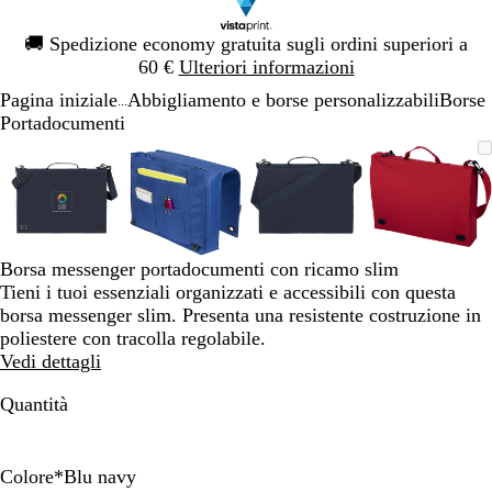
Diapositiva
🚚
Spedizione economy gratuita sugli ordini superiori a
1
60 €
Ulteriori informazioni
di
Pagina iniziale
Abbigliamento e borse personalizzabili
Borse
1
...
Portadocumenti
Diapositiva
L’immagine
Ingrandito
Usa
Clicca
L’immagine
Ingrandito
Usa
Clicca
L’immagine
Ingrandito
Usa
Clicca
L’imma
Ingrand
Usa
Clicca
1
può
a
i
per
può
a
i
per
può
a
i
per
può
a
i
per
di
essere
minimo
comandi
allargare
essere
minimo
comandi
allargare
essere
minimo
comandi
allargare
essere
minimo
comand
allargar
4
ingrandita
+
ingrandita
+
ingrandita
+
ingrand
+
e
e
e
e
+
+
+
+
Borsa messenger portadocumenti con ricamo slim
per
per
per
per
Tieni i tuoi essenziali organizzati e accessibili con questa
ingrandire
ingrandire
ingrandire
ingrand
borsa messenger slim. Presenta una resistente costruzione in
o
o
o
o
poliestere con tracolla regolabile.
ridurre
ridurre
ridurre
ridurre
Vedi dettagli
e
e
e
e
le
le
le
le
Quantità
frecce
frecce
frecce
frecce
per
per
per
per
spostarti
spostarti
spostarti
spostart
Colore
*
Blu navy