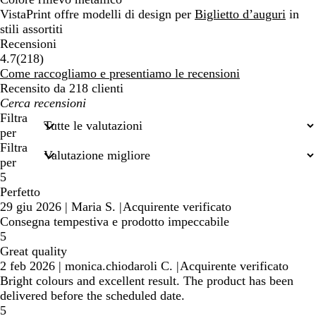
VistaPrint offre modelli di design per
Biglietto d’auguri
in
stili assortiti
Recensioni
218
4.7
(
218
)
recensioni
Come raccogliamo e presentiamo le recensioni
Recensito da 218 clienti
I
miei
Filtra
termini
per
di
Filtra
ricerca
per
5
Perfetto
29 giu 2026
|
Maria S.
|
Acquirente verificato
Consegna tempestiva e prodotto impeccabile
5
Great quality
2 feb 2026
|
monica.chiodaroli C.
|
Acquirente verificato
Bright colours and excellent result. The product has been
delivered before the scheduled date.
5