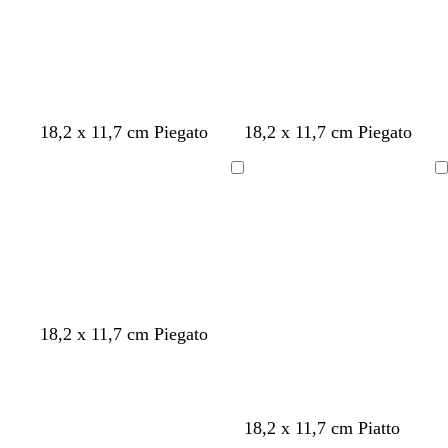
i
i
i
e
a
a
n
r
r
a
o
o
18,2 x 11,7 cm Piegato
18,2 x 11,7 cm Piegato
Caricamento
Caricamento
in
in
corso
corso
g
n
g
g
g
18,2 x 11,7 cm Piegato
r
e
r
r
r
i
r
i
i
i
g
o
g
g
g
i
i
i
i
b
b
c
b
b
g
t
18,2 x 11,7 cm Piatto
o
o
o
o