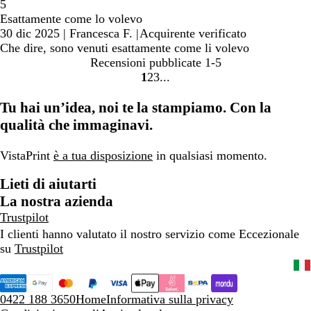
5
Esattamente come lo volevo
30 dic 2025
|
Francesca F.
|
Acquirente verificato
Che dire, sono venuti esattamente come li volevo
Recensioni pubblicate
1-5
1
2
3
Vai
Vai
Vai
alla
alla
alla
Tu hai un’idea, noi te la stampiamo. Con la
pagina
pagina
pagina
qualità che immaginavi.
VistaPrint
è a tua disposizione
in qualsiasi momento.
Lieti di aiutarti
La nostra azienda
Trustpilot
I clienti hanno valutato il nostro servizio come Eccezionale
su
Trustpilot
0422 188 3650
Home
Informativa sulla privacy