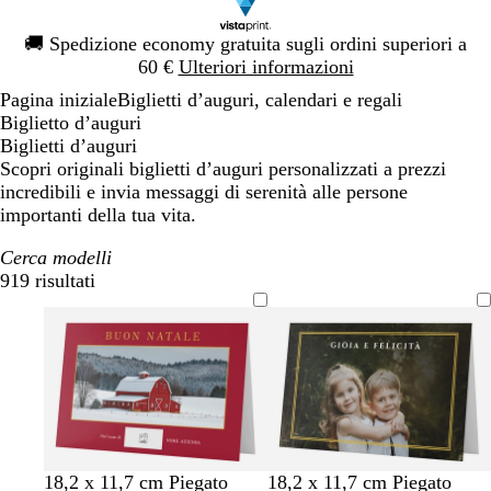
Diapositiva
🚚
Spedizione economy gratuita sugli ordini superiori a
1
60 €
Ulteriori informazioni
di
Pagina iniziale
Biglietti d’auguri, calendari e regali
1
Biglietto d’auguri
Biglietti d’auguri
Scopri originali biglietti d’auguri personalizzati a prezzi
incredibili e invia messaggi di serenità alle persone
importanti della tua vita.
Cerca modelli
919 risultati
Filtri
t
b
n
v
v
18,2 x 11,7 cm Piegato
18,2 x 11,7 cm Piegato