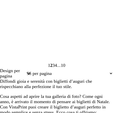
1
2
3
4
10
Pagina
Pagina
Pagina
Pagina
Pagina
Design per
1
2
3
4
10
pagina
Diffondi gioia e serenità con biglietti d’auguri che
rispecchiano alla perfezione il tuo stile.
Cosa aspetti ad aprire la tua galleria di foto? Come ogni
anno, è arrivato il momento di pensare ai biglietti di Natale.
Con VistaPrint puoi creare il biglietto d’auguri perfetto in
modo semplice e senza stress. Ecco cosa ti offriamo: