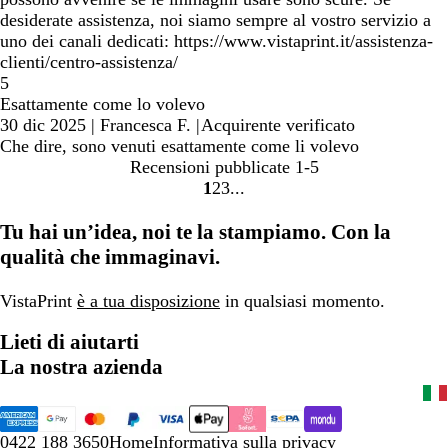
desiderate assistenza, noi siamo sempre al vostro servizio a
uno dei canali dedicati: https://www.vistaprint.it/assistenza-
clienti/centro-assistenza/
5
Esattamente come lo volevo
30 dic 2025
|
Francesca F.
|
Acquirente verificato
Che dire, sono venuti esattamente come li volevo
Recensioni pubblicate
1-5
1
2
3
Vai
Vai
Vai
alla
alla
alla
Tu hai un’idea, noi te la stampiamo. Con la
pagina
pagina
pagina
qualità che immaginavi.
VistaPrint
è a tua disposizione
in qualsiasi momento.
Lieti di aiutarti
La nostra azienda
0422 188 3650
Home
Informativa sulla privacy