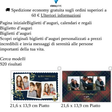
Diapositiva
🚚
Spedizione economy gratuita sugli ordini superiori a
1
60 €
Ulteriori informazioni
di
Pagina iniziale
Biglietti d’auguri, calendari e regali
1
Biglietto d’auguri
Biglietti d’auguri
Scopri originali biglietti d’auguri personalizzati a prezzi
incredibili e invia messaggi di serenità alle persone
importanti della tua vita.
Cerca modelli
920 risultati
Filtri
v
m
n
n
m
v
g
v
v
s
21,6 x 13,9 cm Piatto
21,6 x 13,9 cm Piatto
e
a
e
e
a
e
r
e
i
a