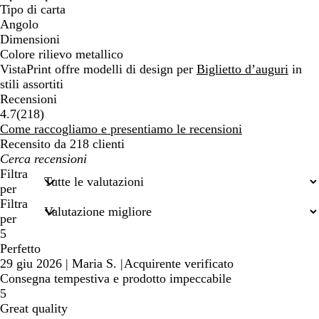
Tipo di carta
Angolo
Dimensioni
Colore rilievo metallico
VistaPrint offre modelli di design per
Biglietto d’auguri
in
stili assortiti
Recensioni
218
4.7
(
218
)
recensioni
Come raccogliamo e presentiamo le recensioni
Recensito da 218 clienti
I
miei
Filtra
termini
per
di
Filtra
ricerca
per
5
Perfetto
29 giu 2026
|
Maria S.
|
Acquirente verificato
Consegna tempestiva e prodotto impeccabile
5
Great quality