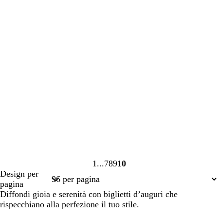
1
7
8
9
10
Pagina
Pagina
Pagina
Pagina
Pagina
Design per
1
7
8
9
10
pagina
Diffondi gioia e serenità con biglietti d’auguri che
rispecchiano alla perfezione il tuo stile.