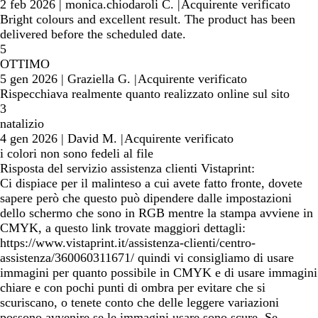
2 feb 2026
|
monica.chiodaroli C.
|
Acquirente verificato
Bright colours and excellent result. The product has been
delivered before the scheduled date.
5
OTTIMO
5 gen 2026
|
Graziella G.
|
Acquirente verificato
Rispecchiava realmente quanto realizzato online sul sito
3
natalizio
4 gen 2026
|
David M.
|
Acquirente verificato
i colori non sono fedeli al file
Risposta del servizio assistenza clienti Vistaprint:
Ci dispiace per il malinteso a cui avete fatto fronte, dovete
sapere però che questo può dipendere dalle impostazioni
dello schermo che sono in RGB mentre la stampa avviene in
CMYK, a questo link trovate maggiori dettagli:
https://www.vistaprint.it/assistenza-clienti/centro-
assistenza/360060311671/ quindi vi consigliamo di usare
immagini per quanto possibile in CMYK e di usare immagini
chiare e con pochi punti di ombra per evitare che si
scuriscano, o tenete conto che delle leggere variazioni
possono avvenire se le immagini usare sono scure. Se