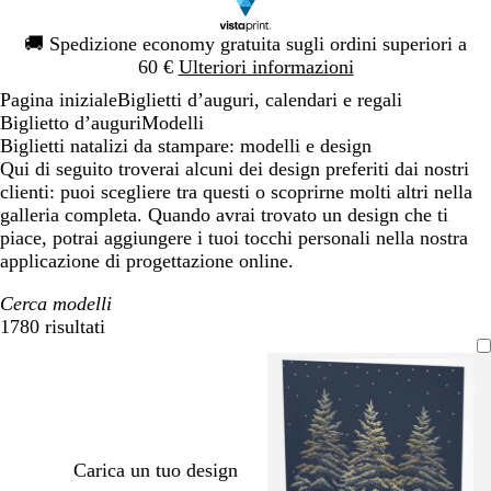
Diapositiva
🚚
Spedizione economy gratuita sugli ordini superiori a
1
60 €
Ulteriori informazioni
di
Pagina iniziale
Biglietti d’auguri, calendari e regali
1
Biglietto d’auguri
Modelli
Biglietti natalizi da stampare: modelli e design
Qui di seguito troverai alcuni dei design preferiti dai nostri
clienti: puoi scegliere tra questi o scoprirne molti altri nella
galleria completa. Quando avrai trovato un design che ti
piace, potrai aggiungere i tuoi tocchi personali nella nostra
applicazione di progettazione online.
Cerca modelli
1780 risultati
Filtri
Carica un tuo design