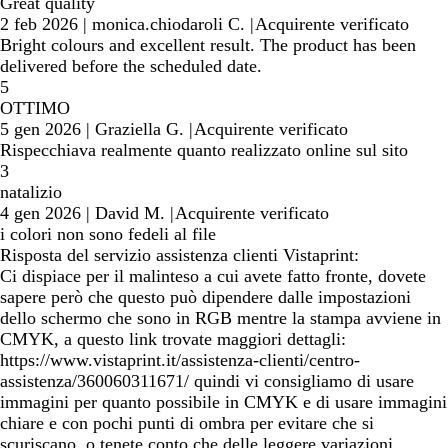
Great quality
2 feb 2026
|
monica.chiodaroli C.
|
Acquirente verificato
Bright colours and excellent result. The product has been
delivered before the scheduled date.
5
OTTIMO
5 gen 2026
|
Graziella G.
|
Acquirente verificato
Rispecchiava realmente quanto realizzato online sul sito
3
natalizio
4 gen 2026
|
David M.
|
Acquirente verificato
i colori non sono fedeli al file
Risposta del servizio assistenza clienti Vistaprint:
Ci dispiace per il malinteso a cui avete fatto fronte, dovete
sapere però che questo può dipendere dalle impostazioni
dello schermo che sono in RGB mentre la stampa avviene in
CMYK, a questo link trovate maggiori dettagli:
https://www.vistaprint.it/assistenza-clienti/centro-
assistenza/360060311671/ quindi vi consigliamo di usare
immagini per quanto possibile in CMYK e di usare immagini
chiare e con pochi punti di ombra per evitare che si
scuriscano, o tenete conto che delle leggere variazioni