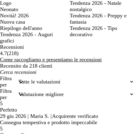
Logo
Tendenza 2026 - Natale
Neonato
nostalgico
Novità! 2026
Tendenza 2026 - Preppy e
Nuova casa
fantasia
Riepilogo dell'anno
Tendenza 2026 - Tipo
Tendenza 2026 - Auguri
decorativo
grafici
Recensioni
218
4.7
(
218
)
recensioni
Come raccogliamo e presentiamo le recensioni
Recensito da 218 clienti
I
miei
Filtra
termini
per
di
Filtra
ricerca
per
5
Perfetto
29 giu 2026
|
Maria S.
|
Acquirente verificato
Consegna tempestiva e prodotto impeccabile
5