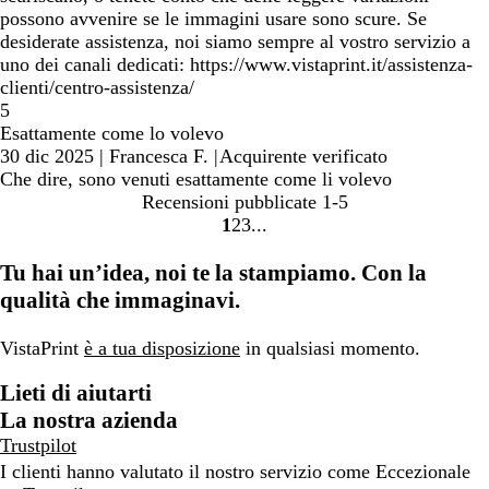
possono avvenire se le immagini usare sono scure. Se
desiderate assistenza, noi siamo sempre al vostro servizio a
uno dei canali dedicati: https://www.vistaprint.it/assistenza-
clienti/centro-assistenza/
5
Esattamente come lo volevo
30 dic 2025
|
Francesca F.
|
Acquirente verificato
Che dire, sono venuti esattamente come li volevo
Recensioni pubblicate
1-5
1
2
3
Vai
Vai
Vai
alla
alla
alla
Tu hai un’idea, noi te la stampiamo. Con la
pagina
pagina
pagina
qualità che immaginavi.
VistaPrint
è a tua disposizione
in qualsiasi momento.
Lieti di aiutarti
La nostra azienda
Trustpilot
I clienti hanno valutato il nostro servizio come Eccezionale