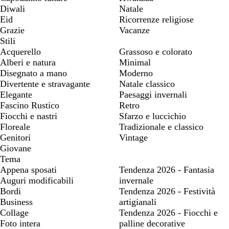
Diwali
Natale
Eid
Ricorrenze religiose
Grazie
Vacanze
Stili
Acquerello
Grassoso e colorato
Alberi e natura
Minimal
Disegnato a mano
Moderno
Divertente e stravagante
Natale classico
Elegante
Paesaggi invernali
Fascino Rustico
Retro
Fiocchi e nastri
Sfarzo e luccichio
Floreale
Tradizionale e classico
Genitori
Vintage
Giovane
Tema
Appena sposati
Tendenza 2026 - Fantasia
Auguri modificabili
invernale
Bordi
Tendenza 2026 - Festività
Business
artigianali
Collage
Tendenza 2026 - Fiocchi e
Foto intera
palline decorative